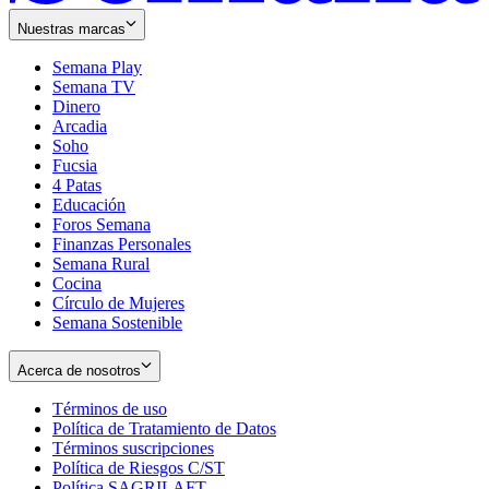
Nuestras marcas
Semana Play
Semana TV
Dinero
Arcadia
Soho
Opens
Fucsia
in
Opens
4 Patas
new
in
Educación
window
new
Foros Semana
window
Finanzas Personales
Semana Rural
Cocina
Círculo de Mujeres
Semana Sostenible
Acerca de nosotros
Términos de uso
Opens
Política de Tratamiento de Datos
in
Opens
Términos suscripciones
new
Opens
in
Política de Riesgos C/ST
window
in
Opens
new
Política SAGRILAFT
Opens
new
in
window