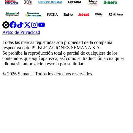
Opens
Opens
Opens
Opens
Opens
in
in
in
in
in
Aviso de Privacidad
Opens
new
new
new
new
new
in
window
window
window
window
window
Todas las marcas registradas son propiedad de la compañía
new
respectiva o de PUBLICACIONES SEMANA S.A.
window
Se prohíbe la reproducción total o parcial de cualquiera de los
contenidos que aquí aparezca, así como su traducción a cualquier
idioma sin autorización escrita por su titular.
© 2026 Semana. Todos los derechos reservados.