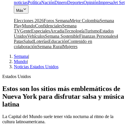
noticias
Política
Nación
Dinero
Deportes
Opinión
Impresa
Jet Set
Más
Elecciones 2026
Foros Semana
Mejor Colombia
Semana
Play
Mundo
Confidenciales
Semana
TV
Gente
Especiales
Arcadia
Tecnología
Turismo
Estados
Unidos
Vehículos
Semana Sostenible
Finanzas Personales
4
Patas
Salud
Loterías
Educación
Contenido en
colaboración
Semana Rural
Mujeres
Semana
|
Mundo
|
Noticias Estados Unidos
Estados Unidos
Estos son los sitios más emblemáticos de
Nueva York para disfrutar salsa y música
latina
La Capital del Mundo suele tener vida nocturna al ritmo de la
cultura latinoamericana.