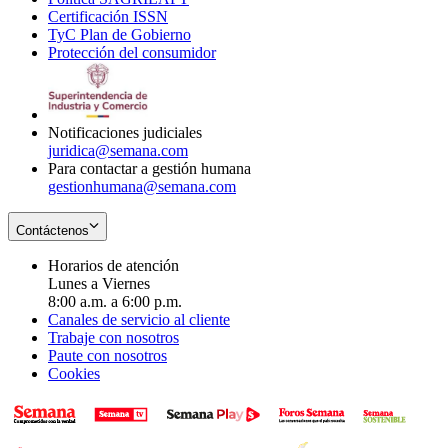
Certificación ISSN
Opens
in
window
new
TyC Plan de Gobierno
in
new
Opens
window
Protección del consumidor
new
window
in
Opens
window
new
in
window
new
window
Notificaciones judiciales
juridica@semana.com
Para contactar a gestión humana
gestionhumana@semana.com
Contáctenos
Horarios de atención
Lunes a Viernes
8:00 a.m. a 6:00 p.m.
Canales de servicio al cliente
Trabaje con nosotros
Paute con nosotros
Cookies