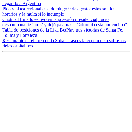
llegando a Argentina
Pico y placa regional este domingo 9 de agosto: estos son los
horarios y la multa si lo incumple
Cristina Hurtado estuvo en la posesión presidencial, lució
despampanante ‘look’ y dejó palabras: “Colombia está por encima”
Tabla de posiciones de la Liga BetPlay tras victorias de Santa Fe,
Tolima y Fortaleza
Restaurante en el Tren de la Sabana: así es la experiencia sobre los
rieles capitalinos