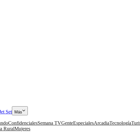
Jet Set
Más
ndo
Confidenciales
Semana TV
Gente
Especiales
Arcadia
Tecnología
Tur
a Rural
Mujeres