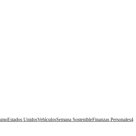
ismo
Estados Unidos
Vehículos
Semana Sostenible
Finanzas Personales
4