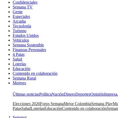
Confidenciales
Semana TV
Gente
Especiales
Arcadia
Tecnología
Turismo
Estados Unidos
Vehículos
Semana Sostenible
Finanzas Personales
4 Patas
Salud
Loterías
Educación
Contenido en colaboración
Semana Rural
Mujeres
Últimas noticias
Política
Nación
Dinero
Deportes
Opinión
Impresa
Elecciones 2026
Foros Semana
Mejor Colombia
Semana Play
Mu
Patas
Salud
Loterías
Educación
Contenido en colaboración
Seman
Semana
|