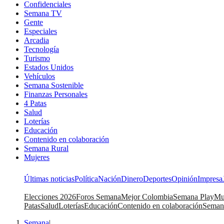
Confidenciales
Semana TV
Gente
Especiales
Arcadia
Tecnología
Turismo
Estados Unidos
Vehículos
Semana Sostenible
Finanzas Personales
4 Patas
Salud
Loterías
Educación
Contenido en colaboración
Semana Rural
Mujeres
Últimas noticias
Política
Nación
Dinero
Deportes
Opinión
Impresa
Elecciones 2026
Foros Semana
Mejor Colombia
Semana Play
Mu
Patas
Salud
Loterías
Educación
Contenido en colaboración
Seman
Semana
|