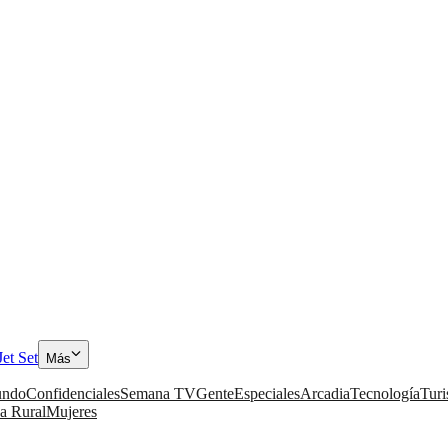
Jet Set
Más
ndo
Confidenciales
Semana TV
Gente
Especiales
Arcadia
Tecnología
Tur
a Rural
Mujeres