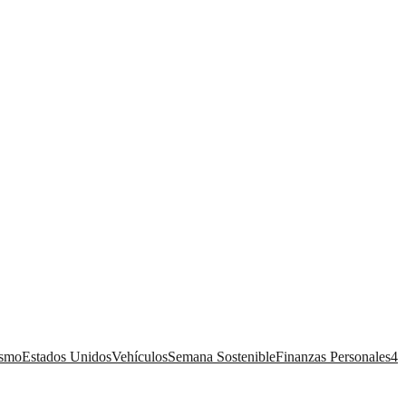
ismo
Estados Unidos
Vehículos
Semana Sostenible
Finanzas Personales
4