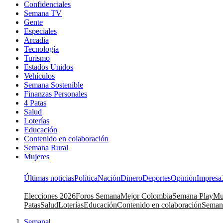
Confidenciales
Semana TV
Gente
Especiales
Arcadia
Tecnología
Turismo
Estados Unidos
Vehículos
Semana Sostenible
Finanzas Personales
4 Patas
Salud
Loterías
Educación
Contenido en colaboración
Semana Rural
Mujeres
Últimas noticias
Política
Nación
Dinero
Deportes
Opinión
Impresa
Elecciones 2026
Foros Semana
Mejor Colombia
Semana Play
Mu
Patas
Salud
Loterías
Educación
Contenido en colaboración
Seman
Semana
|