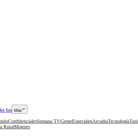
Jet Set
Más
ndo
Confidenciales
Semana TV
Gente
Especiales
Arcadia
Tecnología
Tur
a Rural
Mujeres