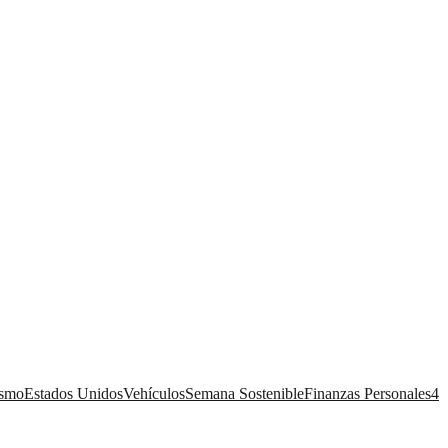
ismo
Estados Unidos
Vehículos
Semana Sostenible
Finanzas Personales
4