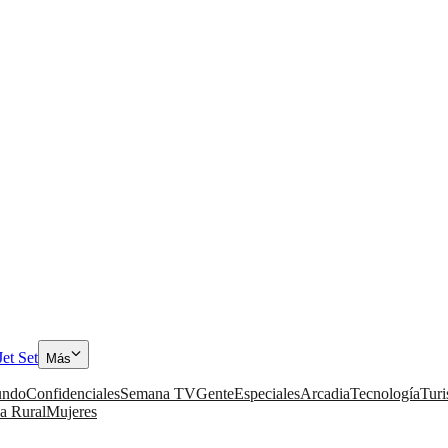
Jet Set
Más
ndo
Confidenciales
Semana TV
Gente
Especiales
Arcadia
Tecnología
Tur
a Rural
Mujeres