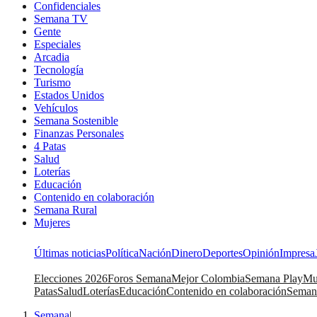
Confidenciales
Semana TV
Gente
Especiales
Arcadia
Tecnología
Turismo
Estados Unidos
Vehículos
Semana Sostenible
Finanzas Personales
4 Patas
Salud
Loterías
Educación
Contenido en colaboración
Semana Rural
Mujeres
Últimas noticias
Política
Nación
Dinero
Deportes
Opinión
Impresa
Elecciones 2026
Foros Semana
Mejor Colombia
Semana Play
Mu
Patas
Salud
Loterías
Educación
Contenido en colaboración
Seman
Semana
|