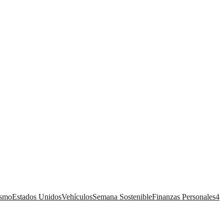
ismo
Estados Unidos
Vehículos
Semana Sostenible
Finanzas Personales
4