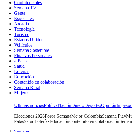
Confidenciales
Semana TV
Gente
Especiales
Arcadia
Tecnología
Turismo
Estados Unidos
Vehículos
Semana Sostenible
Finanzas Personales
4 Patas
Salud
Loterías
Educación
Contenido en colaboración
Semana Rural
Mujeres
Últimas noticias
Política
Nación
Dinero
Deportes
Opinión
Impresa
Elecciones 2026
Foros Semana
Mejor Colombia
Semana Play
Mu
Patas
Salud
Loterías
Educación
Contenido en colaboración
Seman
Semana
|