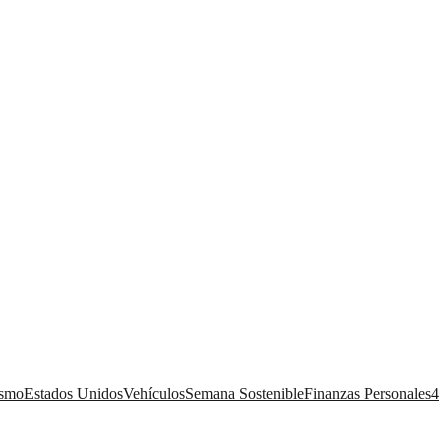
ismo
Estados Unidos
Vehículos
Semana Sostenible
Finanzas Personales
4