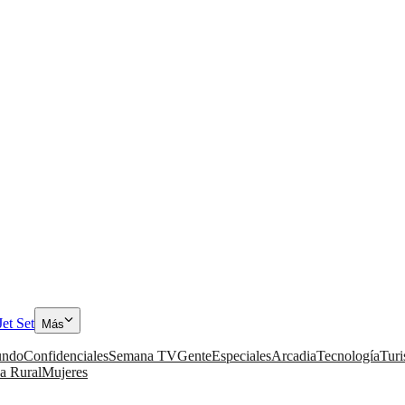
Jet Set
Más
ndo
Confidenciales
Semana TV
Gente
Especiales
Arcadia
Tecnología
Tur
a Rural
Mujeres