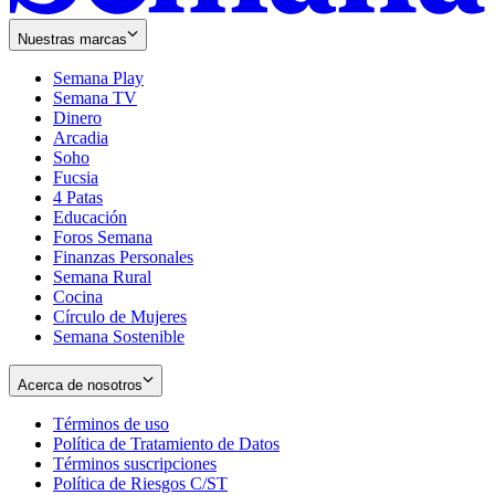
Nuestras marcas
Semana Play
Semana TV
Dinero
Arcadia
Soho
Opens
Fucsia
in
Opens
4 Patas
new
in
Educación
window
new
Foros Semana
window
Finanzas Personales
Semana Rural
Cocina
Círculo de Mujeres
Semana Sostenible
Acerca de nosotros
Términos de uso
Opens
Política de Tratamiento de Datos
in
Opens
Términos suscripciones
new
Opens
in
Política de Riesgos C/ST
window
in
Opens
new