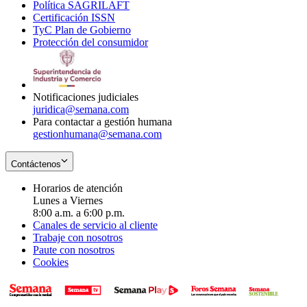
Política SAGRILAFT
Opens
new
in
window
Certificación ISSN
Opens
in
window
new
TyC Plan de Gobierno
in
new
Opens
window
Protección del consumidor
new
window
in
Opens
window
new
in
window
new
window
Notificaciones judiciales
juridica@semana.com
Para contactar a gestión humana
gestionhumana@semana.com
Contáctenos
Horarios de atención
Lunes a Viernes
8:00 a.m. a 6:00 p.m.
Canales de servicio al cliente
Trabaje con nosotros
Paute con nosotros
Cookies