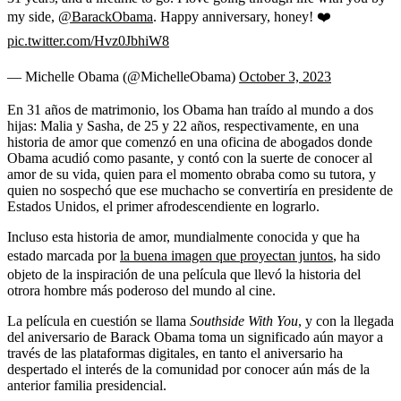
my side,
@BarackObama
. Happy anniversary, honey! ❤️
pic.twitter.com/Hvz0JbhiW8
— Michelle Obama (@MichelleObama)
October 3, 2023
En 31 años de matrimonio, los Obama han traído al mundo a dos
hijas: Malia y Sasha, de 25 y 22 años, respectivamente, en una
historia de amor que comenzó en una oficina de abogados donde
Obama acudió como pasante, y contó con la suerte de conocer al
amor de su vida, quien para el momento obraba como su tutora, y
quien no sospechó que ese muchacho se convertiría en presidente de
Estados Unidos, el primer afrodescendiente en lograrlo.
Incluso esta historia de amor, mundialmente conocida y que ha
estado marcada por
la buena imagen que proyectan juntos
, ha sido
objeto de la inspiración de una película que llevó la historia del
otrora hombre más poderoso del mundo al cine.
La película en cuestión se llama
Southside With You
, y con la llegada
del aniversario de Barack Obama toma un significado aún mayor a
través de las plataformas digitales, en tanto el aniversario ha
despertado el interés de la comunidad por conocer aún más de la
anterior familia presidencial.