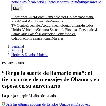
noticias
Política
Nación
Dinero
Deportes
Opinión
Impresa
Jet Set
Más
Elecciones 2026
Foros Semana
Mejor Colombia
Semana
Play
Mundo
Confidenciales
Semana
TV
Gente
Especiales
Arcadia
Tecnología
Turismo
Estados
Unidos
Vehículos
Semana Sostenible
Finanzas Personales
4
Patas
Salud
Loterías
Educación
Contenido en
colaboración
Semana Rural
Mujeres
Semana
|
Mundo
|
Noticias Estados Unidos
Estados Unidos
“Tengo la suerte de llamarte mía”: el
tierno cruce de mensajes de Obama y su
esposa en su aniversario
La pareja cumple 31 años de casados.
Siga las últimas noticias de Estados Unidos en Discover: