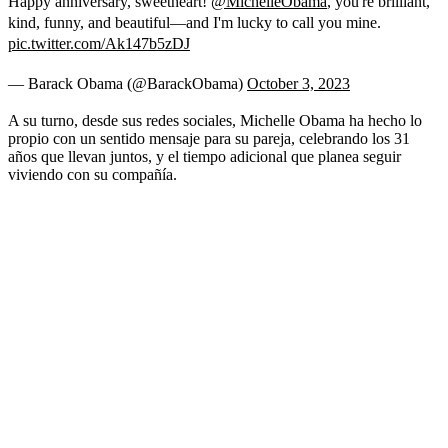
Happy anniversary, sweetheart!
@MichelleObama
, you're brilliant,
kind, funny, and beautiful—and I'm lucky to call you mine.
pic.twitter.com/Ak147b5zDJ
— Barack Obama (@BarackObama)
October 3, 2023
A su turno, desde sus redes sociales, Michelle Obama ha hecho lo
propio con un sentido mensaje para su pareja, celebrando los 31
años que llevan juntos, y el tiempo adicional que planea seguir
viviendo con su compañía.