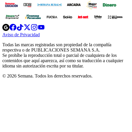
Opens
Opens
Opens
Opens
Opens
in
in
in
in
in
Aviso de Privacidad
Opens
new
new
new
new
new
in
window
window
window
window
window
Todas las marcas registradas son propiedad de la compañía
new
respectiva o de PUBLICACIONES SEMANA S.A.
window
Se prohíbe la reproducción total o parcial de cualquiera de los
contenidos que aquí aparezca, así como su traducción a cualquier
idioma sin autorización escrita por su titular.
© 2026 Semana. Todos los derechos reservados.