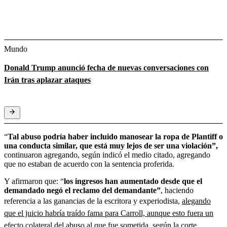
Mundo
Donald Trump anunció fecha de nuevas conversaciones con
Irán tras aplazar ataques
“
Tal abuso podría haber incluido manosear la ropa de Plantiff o
una conducta similar, que está muy lejos de ser una violación”,
continuaron agregando, según indicó el medio citado, agregando
que no estaban de acuerdo con la sentencia proferida.
Y afirmaron que: “
los ingresos han aumentado desde que el
demandado negó el reclamo del demandante”
, haciendo
referencia a las ganancias de la escritora y experiodista,
alegando
que el juicio habría traído fama para Carroll, aunque esto fuera un
efecto colateral del abuso al que fue sometida, según la corte