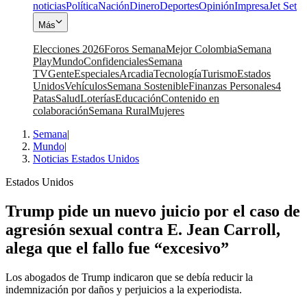
noticias
Política
Nación
Dinero
Deportes
Opinión
Impresa
Jet Set
Más
Elecciones 2026
Foros Semana
Mejor Colombia
Semana
Play
Mundo
Confidenciales
Semana
TV
Gente
Especiales
Arcadia
Tecnología
Turismo
Estados
Unidos
Vehículos
Semana Sostenible
Finanzas Personales
4
Patas
Salud
Loterías
Educación
Contenido en
colaboración
Semana Rural
Mujeres
Semana
|
Mundo
|
Noticias Estados Unidos
Estados Unidos
Trump pide un nuevo juicio por el caso de
agresión sexual contra E. Jean Carroll,
alega que el fallo fue “excesivo”
Los abogados de Trump indicaron que se debía reducir la
indemnización por daños y perjuicios a la experiodista.