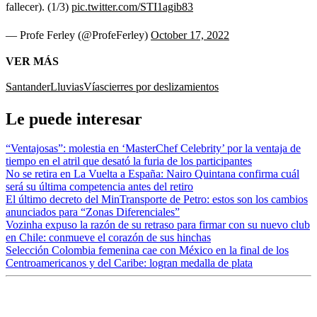
fallecer). (1/3)
pic.twitter.com/STI1agib83
— Profe Ferley (@ProfeFerley)
October 17, 2022
VER MÁS
Santander
Lluvias
Vías
cierres por deslizamientos
Le puede interesar
“Ventajosas”: molestia en ‘MasterChef Celebrity’ por la ventaja de
tiempo en el atril que desató la furia de los participantes
No se retira en La Vuelta a España: Nairo Quintana confirma cuál
será su última competencia antes del retiro
El último decreto del MinTransporte de Petro: estos son los cambios
anunciados para “Zonas Diferenciales”
Vozinha expuso la razón de su retraso para firmar con su nuevo club
en Chile: conmueve el corazón de sus hinchas
Selección Colombia femenina cae con México en la final de los
Centroamericanos y del Caribe: logran medalla de plata