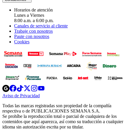
Horarios de atención
Lunes a Viernes
8:00 a.m. a 6:00 p.m.
Canales de servicio al cliente
Trabaje con nosotros
Paute con nosotros
Cookies
Opens
Opens
Opens
Opens
Opens
in
in
in
in
in
Aviso de Privacidad
Opens
new
new
new
new
new
in
window
window
window
window
window
Todas las marcas registradas son propiedad de la compañía
new
respectiva o de PUBLICACIONES SEMANA S.A.
window
Se prohíbe la reproducción total o parcial de cualquiera de los
contenidos que aquí aparezca, así como su traducción a cualquier
idioma sin autorización escrita por su titular.