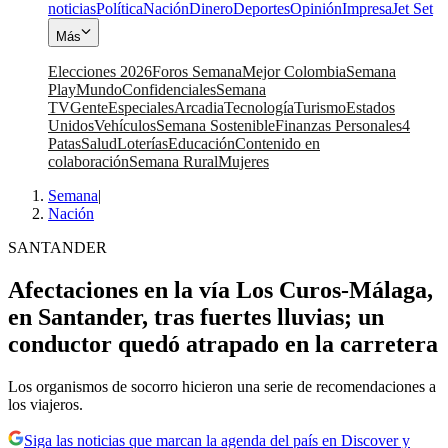
noticias
Política
Nación
Dinero
Deportes
Opinión
Impresa
Jet Set
Más
Elecciones 2026
Foros Semana
Mejor Colombia
Semana
Play
Mundo
Confidenciales
Semana
TV
Gente
Especiales
Arcadia
Tecnología
Turismo
Estados
Unidos
Vehículos
Semana Sostenible
Finanzas Personales
4
Patas
Salud
Loterías
Educación
Contenido en
colaboración
Semana Rural
Mujeres
Semana
|
Nación
SANTANDER
Afectaciones en la vía Los Curos-Málaga,
en Santander, tras fuertes lluvias; un
conductor quedó atrapado en la carretera
Los organismos de socorro hicieron una serie de recomendaciones a
los viajeros.
Siga las noticias que marcan la agenda del país en Discover y