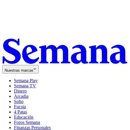
Nuestras marcas
Semana Play
Semana TV
Dinero
Arcadia
Soho
Opens
Fucsia
in
Opens
4 Patas
new
in
Educación
window
new
Foros Semana
window
Finanzas Personales