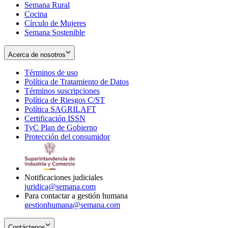
Semana Rural
Cocina
Círculo de Mujeres
Semana Sostenible
Acerca de nosotros
Términos de uso
Opens
Política de Tratamiento de Datos
in
Opens
Términos suscripciones
new
Opens
in
Política de Riesgos C/ST
window
in
Opens
new
Política SAGRILAFT
Opens
new
in
window
Certificación ISSN
Opens
in
window
new
TyC Plan de Gobierno
in
new
Opens
window
Protección del consumidor
new
window
in
Opens
window
new
in
window
new
window
Notificaciones judiciales
juridica@semana.com
Para contactar a gestión humana
gestionhumana@semana.com
Contáctenos