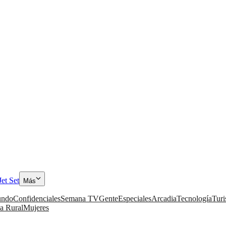
Jet Set
Más
ndo
Confidenciales
Semana TV
Gente
Especiales
Arcadia
Tecnología
Tur
a Rural
Mujeres