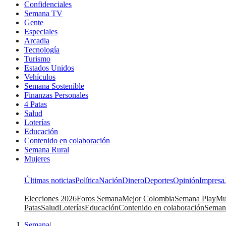
Confidenciales
Semana TV
Gente
Especiales
Arcadia
Tecnología
Turismo
Estados Unidos
Vehículos
Semana Sostenible
Finanzas Personales
4 Patas
Salud
Loterías
Educación
Contenido en colaboración
Semana Rural
Mujeres
Últimas noticias
Política
Nación
Dinero
Deportes
Opinión
Impresa
Elecciones 2026
Foros Semana
Mejor Colombia
Semana Play
Mu
Patas
Salud
Loterías
Educación
Contenido en colaboración
Seman
Semana
|