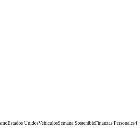
ismo
Estados Unidos
Vehículos
Semana Sostenible
Finanzas Personales
4