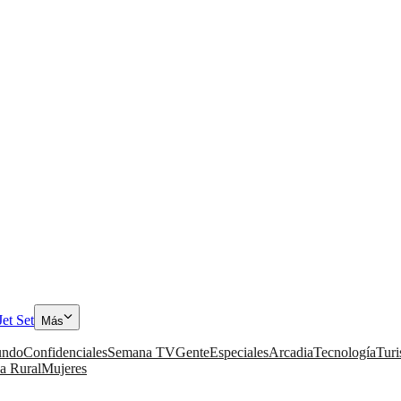
Jet Set
Más
ndo
Confidenciales
Semana TV
Gente
Especiales
Arcadia
Tecnología
Tur
a Rural
Mujeres