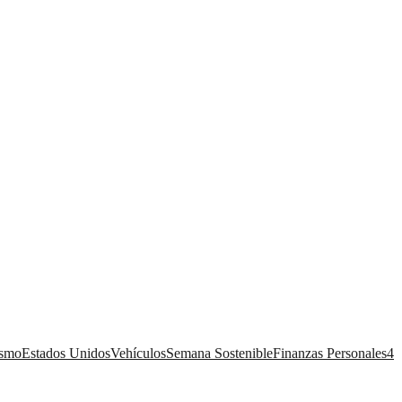
ismo
Estados Unidos
Vehículos
Semana Sostenible
Finanzas Personales
4