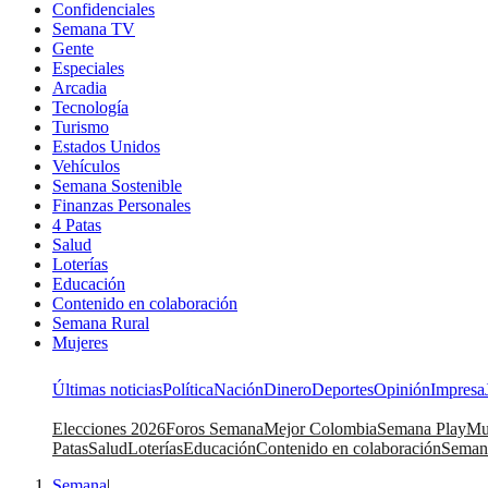
Confidenciales
Semana TV
Gente
Especiales
Arcadia
Tecnología
Turismo
Estados Unidos
Vehículos
Semana Sostenible
Finanzas Personales
4 Patas
Salud
Loterías
Educación
Contenido en colaboración
Semana Rural
Mujeres
Últimas noticias
Política
Nación
Dinero
Deportes
Opinión
Impresa
Elecciones 2026
Foros Semana
Mejor Colombia
Semana Play
Mu
Patas
Salud
Loterías
Educación
Contenido en colaboración
Seman
Semana
|