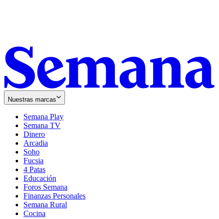
Nuestras marcas
Semana Play
Semana TV
Dinero
Arcadia
Soho
Opens
Fucsia
in
Opens
4 Patas
new
in
Educación
window
new
Foros Semana
window
Finanzas Personales
Semana Rural
Cocina