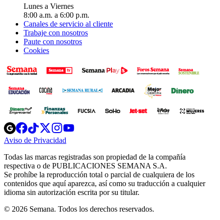
Lunes a Viernes
8:00 a.m. a 6:00 p.m.
Canales de servicio al cliente
Trabaje con nosotros
Paute con nosotros
Cookies
Opens
Opens
Opens
Opens
Opens
in
in
in
in
in
Aviso de Privacidad
Opens
new
new
new
new
new
in
window
window
window
window
window
Todas las marcas registradas son propiedad de la compañía
new
respectiva o de PUBLICACIONES SEMANA S.A.
window
Se prohíbe la reproducción total o parcial de cualquiera de los
contenidos que aquí aparezca, así como su traducción a cualquier
idioma sin autorización escrita por su titular.
© 2026 Semana. Todos los derechos reservados.