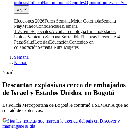
noticias
Política
Nación
Dinero
Deportes
Opinión
Impresa
Jet Set
Más
Elecciones 2026
Foros Semana
Mejor Colombia
Semana
Play
Mundo
Confidenciales
Semana
TV
Gente
Especiales
Arcadia
Tecnología
Turismo
Estados
Unidos
Vehículos
Semana Sostenible
Finanzas Personales
4
Patas
Salud
Loterías
Educación
Contenido en
colaboración
Semana Rural
Mujeres
Semana
|
Nación
Nación
Descartan explosivos cerca de embajadas
de Israel y Estados Unidos, en Bogotá
La Policía Metropolitana de Bogotá le confirmó a SEMANA que no
se trató de explosivos.
Siga las noticias que marcan la agenda del país en Discover y
manténgase al día