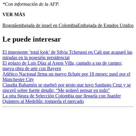
*Con información de la AFP.
VER MÁS
Bogotá
embajada de israel en Colombia
Embajada de Estados Unidos
Le puede interesar
El imponente ‘total look’ de Silvia Tcherassi en Cali que acaparó las
miradas en la posesión presidencial
El golazo de Luis Díaz al Aston Villa, captado a ras de campo:
nueva obra de arte con Bayern
Atlético Nacional firma un nuevo fichaje por 18 meses: pasó por el
Manchester City
Claudia Bahamón se quebró por gesto que tuvo Santiago Cruz y se
sinceró sobre fuerte detalle: “Me golpeó pensar en todo”
La otra figura de Selección Colombia que llegaría con Juanfer
Quintero al Medellín: rompería el mercado