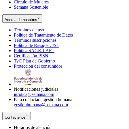
Círculo de Mujeres
Semana Sostenible
Acerca de nosotros
Términos de uso
Opens
Política de Tratamiento de Datos
in
Opens
Términos suscripciones
new
Opens
in
Política de Riesgos C/ST
window
in
Opens
new
Política SAGRILAFT
Opens
new
in
window
Certificación ISSN
Opens
in
window
new
TyC Plan de Gobierno
in
new
Opens
window
Protección del consumidor
new
window
in
Opens
window
new
in
window
new
window
Notificaciones judiciales
juridica@semana.com
Para contactar a gestión humana
gestionhumana@semana.com
Contáctenos
Horarios de atención