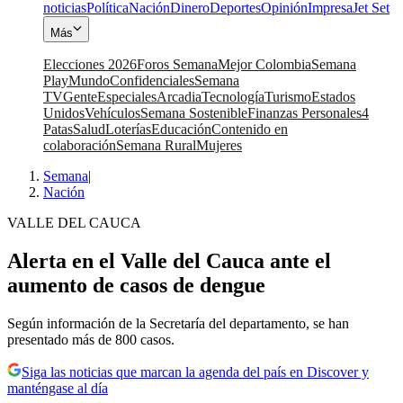
noticias
Política
Nación
Dinero
Deportes
Opinión
Impresa
Jet Set
Más
Elecciones 2026
Foros Semana
Mejor Colombia
Semana
Play
Mundo
Confidenciales
Semana
TV
Gente
Especiales
Arcadia
Tecnología
Turismo
Estados
Unidos
Vehículos
Semana Sostenible
Finanzas Personales
4
Patas
Salud
Loterías
Educación
Contenido en
colaboración
Semana Rural
Mujeres
Semana
|
Nación
VALLE DEL CAUCA
Alerta en el Valle del Cauca ante el
aumento de casos de dengue
Según información de la Secretaría del departamento, se han
presentado más de 800 casos.
Siga las noticias que marcan la agenda del país en Discover y
manténgase al día