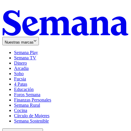
Nuestras marcas
Semana Play
Semana TV
Dinero
Arcadia
Soho
Opens
Fucsia
in
Opens
4 Patas
new
in
Educación
window
new
Foros Semana
window
Finanzas Personales
Semana Rural
Cocina
Círculo de Mujeres
Semana Sostenible