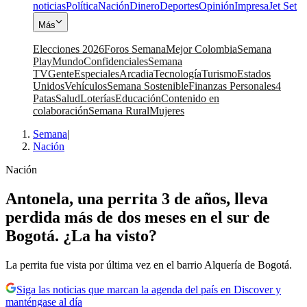
noticias
Política
Nación
Dinero
Deportes
Opinión
Impresa
Jet Set
Más
Elecciones 2026
Foros Semana
Mejor Colombia
Semana
Play
Mundo
Confidenciales
Semana
TV
Gente
Especiales
Arcadia
Tecnología
Turismo
Estados
Unidos
Vehículos
Semana Sostenible
Finanzas Personales
4
Patas
Salud
Loterías
Educación
Contenido en
colaboración
Semana Rural
Mujeres
Semana
|
Nación
Nación
Antonela, una perrita 3 de años, lleva
perdida más de dos meses en el sur de
Bogotá. ¿La ha visto?
La perrita fue vista por última vez en el barrio Alquería de Bogotá.
Siga las noticias que marcan la agenda del país en Discover y
manténgase al día