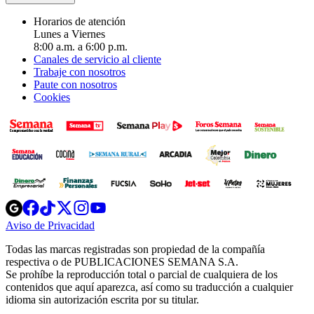
Horarios de atención
Lunes a Viernes
8:00 a.m. a 6:00 p.m.
Canales de servicio al cliente
Trabaje con nosotros
Paute con nosotros
Cookies
Opens
Opens
Opens
Opens
Opens
in
in
in
in
in
Aviso de Privacidad
Opens
new
new
new
new
new
in
window
window
window
window
window
Todas las marcas registradas son propiedad de la compañía
new
respectiva o de PUBLICACIONES SEMANA S.A.
window
Se prohíbe la reproducción total o parcial de cualquiera de los
contenidos que aquí aparezca, así como su traducción a cualquier
idioma sin autorización escrita por su titular.