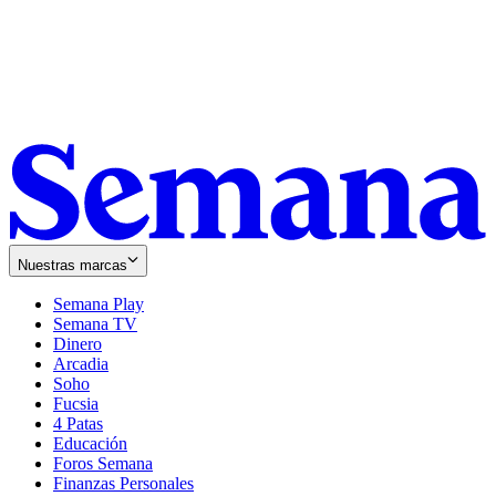
Nuestras marcas
Semana Play
Semana TV
Dinero
Arcadia
Soho
Opens
Fucsia
in
Opens
4 Patas
new
in
Educación
window
new
Foros Semana
window
Finanzas Personales