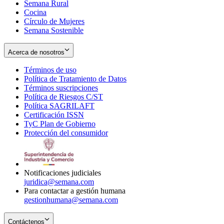
Semana Rural
Cocina
Círculo de Mujeres
Semana Sostenible
Acerca de nosotros
Términos de uso
Opens
Política de Tratamiento de Datos
in
Opens
Términos suscripciones
new
Opens
in
Política de Riesgos C/ST
window
in
Opens
new
Política SAGRILAFT
Opens
new
in
window
Certificación ISSN
Opens
in
window
new
TyC Plan de Gobierno
in
new
Opens
window
Protección del consumidor
new
window
in
Opens
window
new
in
window
new
window
Notificaciones judiciales
juridica@semana.com
Para contactar a gestión humana
gestionhumana@semana.com
Contáctenos