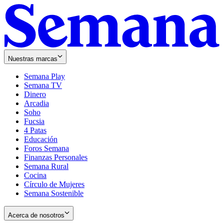
Nuestras marcas
Semana Play
Semana TV
Dinero
Arcadia
Soho
Opens
Fucsia
in
Opens
4 Patas
new
in
Educación
window
new
Foros Semana
window
Finanzas Personales
Semana Rural
Cocina
Círculo de Mujeres
Semana Sostenible
Acerca de nosotros