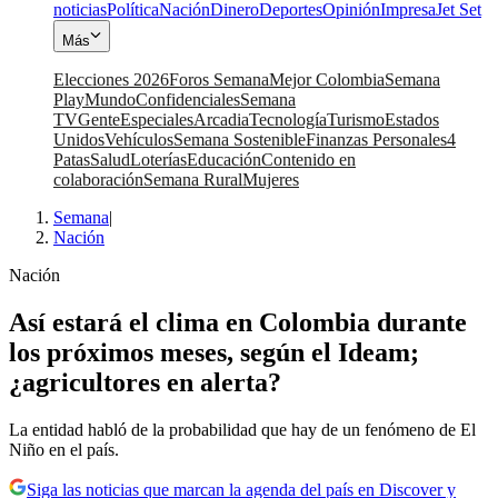
noticias
Política
Nación
Dinero
Deportes
Opinión
Impresa
Jet Set
Más
Elecciones 2026
Foros Semana
Mejor Colombia
Semana
Play
Mundo
Confidenciales
Semana
TV
Gente
Especiales
Arcadia
Tecnología
Turismo
Estados
Unidos
Vehículos
Semana Sostenible
Finanzas Personales
4
Patas
Salud
Loterías
Educación
Contenido en
colaboración
Semana Rural
Mujeres
Semana
|
Nación
Nación
Así estará el clima en Colombia durante
los próximos meses, según el Ideam;
¿agricultores en alerta?
La entidad habló de la probabilidad que hay de un fenómeno de El
Niño en el país.
Siga las noticias que marcan la agenda del país en Discover y