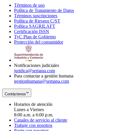
Términos de uso
Opens
Política de Tratamiento de Datos
in
Opens
Términos suscripciones
new
Opens
in
Política de Riesgos C/ST
window
in
Opens
new
Política SAGRILAFT
Opens
new
in
window
Certificación ISSN
Opens
in
window
new
TyC Plan de Gobierno
in
new
Opens
window
Protección del consumidor
new
window
in
Opens
window
new
in
window
new
window
Notificaciones judiciales
juridica@semana.com
Para contactar a gestión humana
gestionhumana@semana.com
Contáctenos
Horarios de atención
Lunes a Viernes
8:00 a.m. a 6:00 p.m.
Canales de servicio al cliente
Trabaje con nosotros
Paute con nosotros