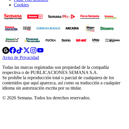
Cookies
Opens
Opens
Opens
Opens
Opens
in
in
in
in
in
Aviso de Privacidad
Opens
new
new
new
new
new
in
window
window
window
window
window
Todas las marcas registradas son propiedad de la compañía
new
respectiva o de PUBLICACIONES SEMANA S.A.
window
Se prohíbe la reproducción total o parcial de cualquiera de los
contenidos que aquí aparezca, así como su traducción a cualquier
idioma sin autorización escrita por su titular.
© 2026 Semana. Todos los derechos reservados.