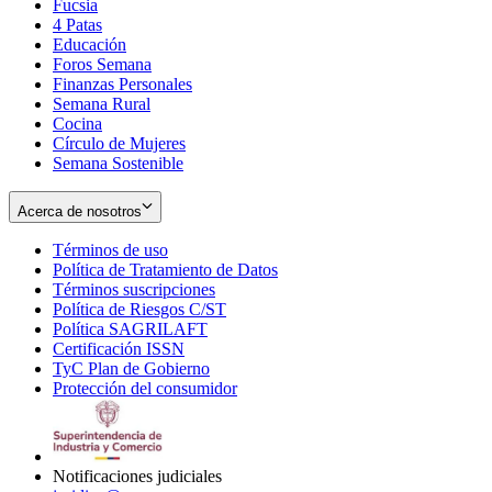
Fucsia
in
Opens
4 Patas
new
in
Educación
window
new
Foros Semana
window
Finanzas Personales
Semana Rural
Cocina
Círculo de Mujeres
Semana Sostenible
Acerca de nosotros
Términos de uso
Opens
Política de Tratamiento de Datos
in
Opens
Términos suscripciones
new
Opens
in
Política de Riesgos C/ST
window
in
Opens
new
Política SAGRILAFT
Opens
new
in
window
Certificación ISSN
Opens
in
window
new
TyC Plan de Gobierno
in
new
Opens
window
Protección del consumidor
new
window
in
Opens
window
new
in
window
new
window
Notificaciones judiciales