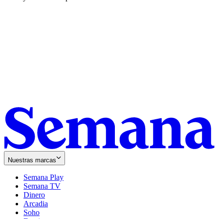
Nuestras marcas
Semana Play
Semana TV
Dinero
Arcadia
Soho
Opens