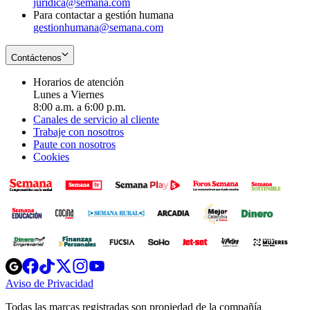
juridica@semana.com
Para contactar a gestión humana
gestionhumana@semana.com
Contáctenos
Horarios de atención
Lunes a Viernes
8:00 a.m. a 6:00 p.m.
Canales de servicio al cliente
Trabaje con nosotros
Paute con nosotros
Cookies
Opens
Opens
Opens
Opens
Opens
in
in
in
in
in
Aviso de Privacidad
Opens
new
new
new
new
new
in
window
window
window
window
window
Todas las marcas registradas son propiedad de la compañía
new