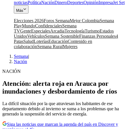
noticias
Política
Nación
Dinero
Deportes
Opinión
Impresa
Jet Set
Más
Elecciones 2026
Foros Semana
Mejor Colombia
Semana
Play
Mundo
Confidenciales
Semana
TV
Gente
Especiales
Arcadia
Tecnología
Turismo
Estados
Unidos
Vehículos
Semana Sostenible
Finanzas Personales
4
Patas
Salud
Loterías
Educación
Contenido en
colaboración
Semana Rural
Mujeres
Semana
|
Nación
NACIÓN
Atención: alerta roja en Arauca por
inundaciones y desbordamiento de ríos
La difícil situación por la que atraviesan los habitantes de ese
departamento debido al invierno se suma a los problemas que ha
generado la suspensión del servicio de energía.
Siga las noticias que marcan la agenda del país en Discover y