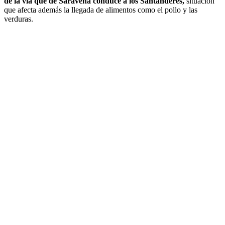
de la vía que de Saravena conduce a los Santanderes,
situación
que afecta además la llegada de alimentos como el pollo y las
verduras.