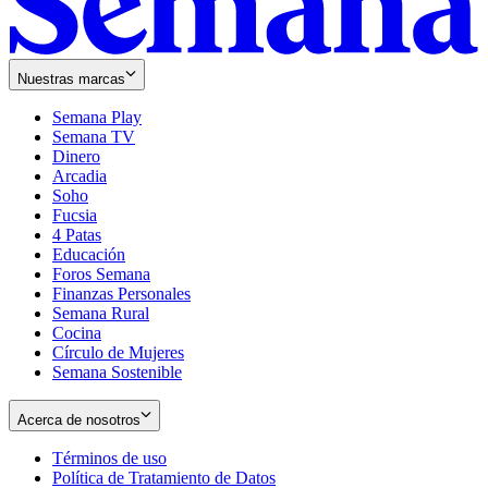
Nuestras marcas
Semana Play
Semana TV
Dinero
Arcadia
Soho
Opens
Fucsia
in
Opens
4 Patas
new
in
Educación
window
new
Foros Semana
window
Finanzas Personales
Semana Rural
Cocina
Círculo de Mujeres
Semana Sostenible
Acerca de nosotros
Términos de uso
Opens
Política de Tratamiento de Datos
in
Opens