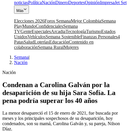
noticias
Política
Nación
Dinero
Deportes
Opinión
Impresa
Jet Set
Más
Elecciones 2026
Foros Semana
Mejor Colombia
Semana
Play
Mundo
Confidenciales
Semana
TV
Gente
Especiales
Arcadia
Tecnología
Turismo
Estados
Unidos
Vehículos
Semana Sostenible
Finanzas Personales
4
Patas
Salud
Loterías
Educación
Contenido en
colaboración
Semana Rural
Mujeres
Semana
|
Nación
Nación
Condenan a Carolina Galván por la
desaparición de su hija Sara Sofía. La
pena podría superar los 40 años
La menor desapareció el 15 de enero de 2021, fue buscada por
meses y los principales sospechosos de su desaparición, hoy
condenados, son su mamá, Carolina Galván y, su pareja, Nilson
Díaz.