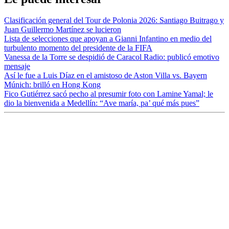
Clasificación general del Tour de Polonia 2026: Santiago Buitrago y
Juan Guillermo Martínez se lucieron
Lista de selecciones que apoyan a Gianni Infantino en medio del
turbulento momento del presidente de la FIFA
Vanessa de la Torre se despidió de Caracol Radio: publicó emotivo
mensaje
Así le fue a Luis Díaz en el amistoso de Aston Villa vs. Bayern
Múnich: brilló en Hong Kong
Fico Gutiérrez sacó pecho al presumir foto con Lamine Yamal; le
dio la bienvenida a Medellín: “Ave maría, pa’ qué más pues”