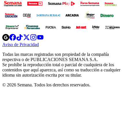
Opens
Opens
Opens
Opens
Opens
in
in
in
in
in
Aviso de Privacidad
Opens
new
new
new
new
new
in
window
window
window
window
window
Todas las marcas registradas son propiedad de la compañía
new
respectiva o de PUBLICACIONES SEMANA S.A.
window
Se prohíbe la reproducción total o parcial de cualquiera de los
contenidos que aquí aparezca, así como su traducción a cualquier
idioma sin autorización escrita por su titular.
© 2026 Semana. Todos los derechos reservados.