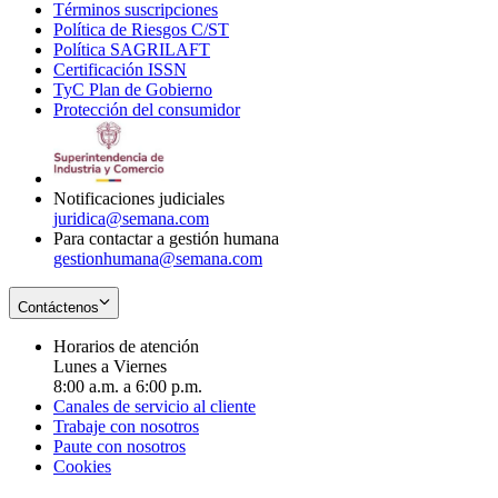
Términos suscripciones
new
Opens
in
Política de Riesgos C/ST
window
in
Opens
new
Política SAGRILAFT
Opens
new
in
window
Certificación ISSN
Opens
in
window
new
TyC Plan de Gobierno
in
new
Opens
window
Protección del consumidor
new
window
in
Opens
window
new
in
window
new
window
Notificaciones judiciales
juridica@semana.com
Para contactar a gestión humana
gestionhumana@semana.com
Contáctenos
Horarios de atención
Lunes a Viernes
8:00 a.m. a 6:00 p.m.
Canales de servicio al cliente
Trabaje con nosotros
Paute con nosotros
Cookies