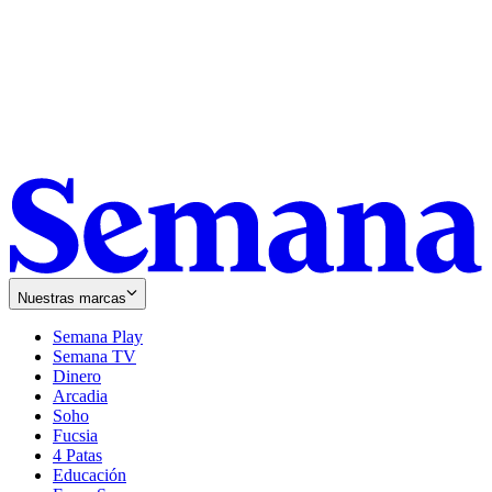
Nuestras marcas
Semana Play
Semana TV
Dinero
Arcadia
Soho
Opens
Fucsia
in
Opens
4 Patas
new
in
Educación
window
new