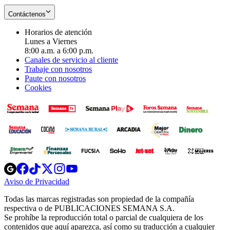
Contáctenos
Horarios de atención
Lunes a Viernes
8:00 a.m. a 6:00 p.m.
Canales de servicio al cliente
Trabaje con nosotros
Paute con nosotros
Cookies
Opens
Opens
Opens
Opens
Opens
in
in
in
in
in
Aviso de Privacidad
Opens
new
new
new
new
new
in
window
window
window
window
window
Todas las marcas registradas son propiedad de la compañía
new
respectiva o de PUBLICACIONES SEMANA S.A.
window
Se prohíbe la reproducción total o parcial de cualquiera de los
contenidos que aquí aparezca, así como su traducción a cualquier