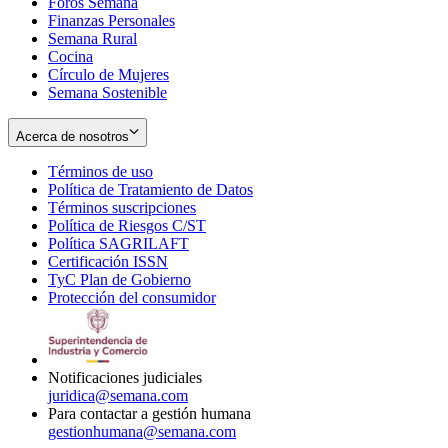
Foros Semana
window
Finanzas Personales
Semana Rural
Cocina
Círculo de Mujeres
Semana Sostenible
Acerca de nosotros
Términos de uso
Opens
Política de Tratamiento de Datos
in
Opens
Términos suscripciones
new
Opens
in
Política de Riesgos C/ST
window
in
Opens
new
Política SAGRILAFT
Opens
new
in
window
Certificación ISSN
Opens
in
window
new
TyC Plan de Gobierno
in
new
Opens
window
Protección del consumidor
new
window
in
Opens
window
new
in
window
new
window
Notificaciones judiciales
juridica@semana.com
Para contactar a gestión humana
gestionhumana@semana.com