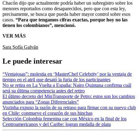
Chacón dijo que actualmente podría haber un subregistro sobre los
menores reportados como desaparecidos, pero que con esta ley,
precisamente, se busca que pueda haber mayor control sobre esos
casos.
“Para que tengamos cifras exactas, porque hoy no las
tienen los colombianos”, mencionó.
VER MÁS
Sara Sofía Galván
Le puede interesar
“Ventajosas”: molestia en ‘MasterChef Celebrity’ por la ventaja de
tiempo en el atril que desató la furia de los participantes
No se retira en La Vuelta a España: Nairo Quintana confirma cuál
será su última competencia antes del retiro
El último decreto del MinTransporte de Petro: estos son los cambios
anunciados para “Zonas Diferenciales”
Vozinha expuso la razón de su retraso para firmar con su nuevo club
en Chile: conmueve el corazón de sus hinchas
Selección Colombia femenina cae con México en la final de los
Centroamericanos y del Caribe: logran medalla de plata