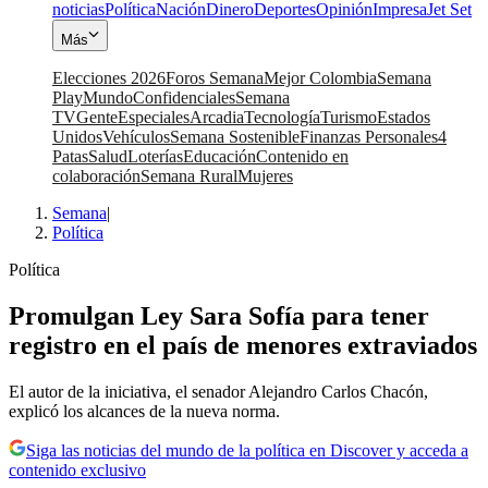
noticias
Política
Nación
Dinero
Deportes
Opinión
Impresa
Jet Set
Más
Elecciones 2026
Foros Semana
Mejor Colombia
Semana
Play
Mundo
Confidenciales
Semana
TV
Gente
Especiales
Arcadia
Tecnología
Turismo
Estados
Unidos
Vehículos
Semana Sostenible
Finanzas Personales
4
Patas
Salud
Loterías
Educación
Contenido en
colaboración
Semana Rural
Mujeres
Semana
|
Política
Política
Promulgan Ley Sara Sofía para tener
registro en el país de menores extraviados
El autor de la iniciativa, el senador Alejandro Carlos Chacón,
explicó los alcances de la nueva norma.
Siga las noticias del mundo de la política en Discover y acceda a
contenido exclusivo