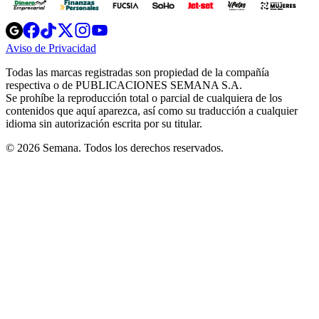
Opens
Opens
Opens
Opens
Opens
in
in
in
in
in
Aviso de Privacidad
Opens
new
new
new
new
new
in
window
window
window
window
window
Todas las marcas registradas son propiedad de la compañía
new
respectiva o de PUBLICACIONES SEMANA S.A.
window
Se prohíbe la reproducción total o parcial de cualquiera de los
contenidos que aquí aparezca, así como su traducción a cualquier
idioma sin autorización escrita por su titular.
© 2026 Semana. Todos los derechos reservados.