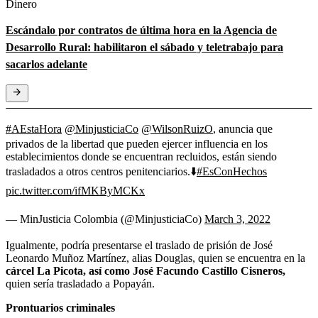
Dinero
Escándalo por contratos de última hora en la Agencia de
Desarrollo Rural: habilitaron el sábado y teletrabajo para
sacarlos adelante
#AEstaHora
@MinjusticiaCo
@WilsonRuizO
, anuncia que
privados de la libertad que pueden ejercer influencia en los
establecimientos donde se encuentran recluidos, están siendo
trasladados a otros centros penitenciarios.⬇️
#EsConHechos
pic.twitter.com/ifMKByMCKx
— MinJusticia Colombia (@MinjusticiaCo)
March 3, 2022
Igualmente, podría presentarse el traslado de prisión de José
Leonardo Muñoz Martínez, alias Douglas, quien se encuentra en la
cárcel La Picota, así como José Facundo Castillo Cisneros,
quien sería trasladado a Popayán.
Prontuarios criminales