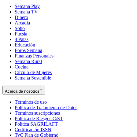
Semana Play
Semana TV
Dinero
Arcadia
Soho
Opens
Fucsia
in
Opens
4 Patas
new
in
Educación
window
new
Foros Semana
window
Finanzas Personales
Semana Rural
Cocina
Círculo de Mujeres
Semana Sostenible
Acerca de nosotros
Términos de uso
Opens
Política de Tratamiento de Datos
in
Opens
Términos suscripciones
new
Opens
in
Política de Riesgos C/ST
window
in
Opens
new
Política SAGRILAFT
Opens
new
in
window
Certificación ISSN
Opens
in
window
new
TyC Plan de Gobierno
in
new
Opens
window