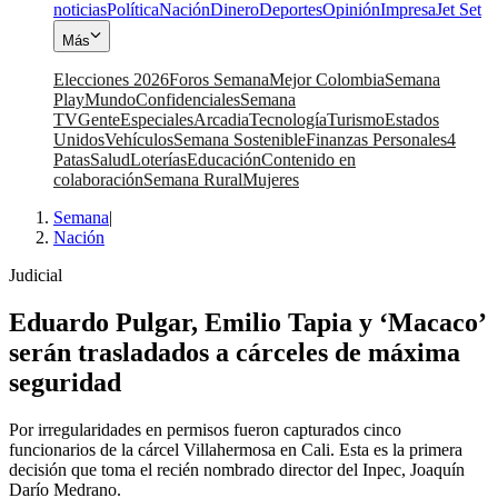
noticias
Política
Nación
Dinero
Deportes
Opinión
Impresa
Jet Set
Más
Elecciones 2026
Foros Semana
Mejor Colombia
Semana
Play
Mundo
Confidenciales
Semana
TV
Gente
Especiales
Arcadia
Tecnología
Turismo
Estados
Unidos
Vehículos
Semana Sostenible
Finanzas Personales
4
Patas
Salud
Loterías
Educación
Contenido en
colaboración
Semana Rural
Mujeres
Semana
|
Nación
Judicial
Eduardo Pulgar, Emilio Tapia y ‘Macaco’
serán trasladados a cárceles de máxima
seguridad
Por irregularidades en permisos fueron capturados cinco
funcionarios de la cárcel Villahermosa en Cali. Esta es la primera
decisión que toma el recién nombrado director del Inpec, Joaquín
Darío Medrano.