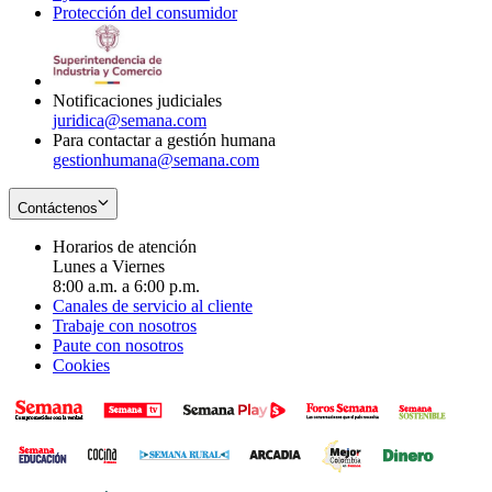
Protección del consumidor
new
window
in
Opens
window
new
in
window
new
window
Notificaciones judiciales
juridica@semana.com
Para contactar a gestión humana
gestionhumana@semana.com
Contáctenos
Horarios de atención
Lunes a Viernes
8:00 a.m. a 6:00 p.m.
Canales de servicio al cliente
Trabaje con nosotros
Paute con nosotros
Cookies