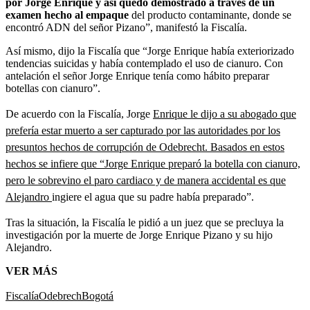
por Jorge Enrique y así quedó demostrado a través de un
examen hecho al empaque
del producto contaminante, donde se
encontró ADN del señor Pizano”, manifestó la Fiscalía.
Así mismo, dijo la Fiscalía que “Jorge Enrique había exteriorizado
tendencias suicidas y había contemplado el uso de cianuro. Con
antelación el señor Jorge Enrique tenía como hábito preparar
botellas con cianuro”.
De acuerdo con la Fiscalía, Jorge
Enrique le dijo a su abogado que
prefería estar muerto a ser capturado por las autoridades por los
presuntos hechos de corrupción de Odebrecht. Basados en estos
hechos se infiere que “Jorge Enrique preparó la botella con cianuro,
pero le sobrevino el paro cardiaco y de manera accidental es que
Alejandro
ingiere el agua que su padre había preparado”.
Tras la situación, la Fiscalía le pidió a un juez que se precluya la
investigación por la muerte de Jorge Enrique Pizano y su hijo
Alejandro.
VER MÁS
Fiscalía
Odebrech
Bogotá