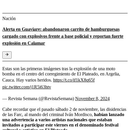
Nación
Alerta en Guaviare: abandonaron carrito de hamburguesas
cargado con explosivos frente a base policial y reportan fuerte
explosión en Calamar
Estas son las primeras imágenes tras la explosión de una moto
bomba en el centro del corregimiento de El Plateado, en Argelia,
Cauca. Hay varios heridos.
https://t.co/if1kX8q65f
pic.twitter.com/j1R5i63htv
— Revista Semana (@RevistaSemana)
November 8, 2024
Cabe recordar que el pasado sábado 2 de noviembre, las disidencias
de las Farc, al mando del criminal Iván Mordisco,
habían lanzado
una advertencia a varios artistas nacionales que estaban
invitados a participar este viernes en el denominado festival