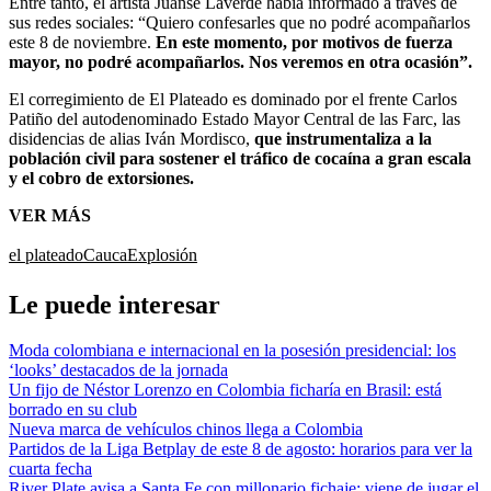
Entre tanto, el artista Juanse Laverde había informado a través de
sus redes sociales: “Quiero confesarles que no podré acompañarlos
este 8 de noviembre.
En este momento, por motivos de fuerza
mayor, no podré acompañarlos. Nos veremos en otra ocasión”.
El corregimiento de El Plateado es dominado por el frente Carlos
Patiño del autodenominado Estado Mayor Central de las Farc, las
disidencias de alias Iván Mordisco,
que instrumentaliza a la
población civil para sostener el tráfico de cocaína a gran escala
y el cobro de extorsiones.
VER MÁS
el plateado
Cauca
Explosión
Le puede interesar
Moda colombiana e internacional en la posesión presidencial: los
‘looks’ destacados de la jornada
Un fijo de Néstor Lorenzo en Colombia ficharía en Brasil: está
borrado en su club
Nueva marca de vehículos chinos llega a Colombia
Partidos de la Liga Betplay de este 8 de agosto: horarios para ver la
cuarta fecha
River Plate avisa a Santa Fe con millonario fichaje: viene de jugar el