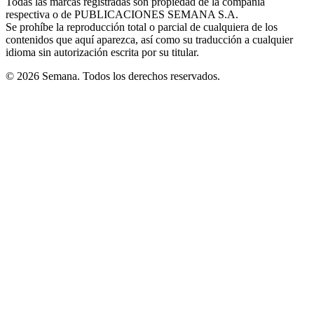
Todas las marcas registradas son propiedad de la compañía
new
respectiva o de PUBLICACIONES SEMANA S.A.
window
Se prohíbe la reproducción total o parcial de cualquiera de los
contenidos que aquí aparezca, así como su traducción a cualquier
idioma sin autorización escrita por su titular.
© 2026 Semana. Todos los derechos reservados.