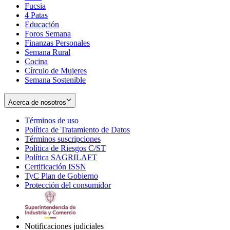
Fucsia
in
Opens
4 Patas
new
in
Educación
window
new
Foros Semana
window
Finanzas Personales
Semana Rural
Cocina
Círculo de Mujeres
Semana Sostenible
Acerca de nosotros
Términos de uso
Opens
Política de Tratamiento de Datos
in
Opens
Términos suscripciones
new
Opens
in
Política de Riesgos C/ST
window
in
Opens
new
Política SAGRILAFT
Opens
new
in
window
Certificación ISSN
Opens
in
window
new
TyC Plan de Gobierno
in
new
Opens
window
Protección del consumidor
new
window
in
Opens
window
new
in
window
new
window
Notificaciones judiciales