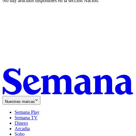
No hay artículos disponibles en la sección
Nación
.
Nuestras marcas
Semana Play
Semana TV
Dinero
Arcadia
Soho
Opens