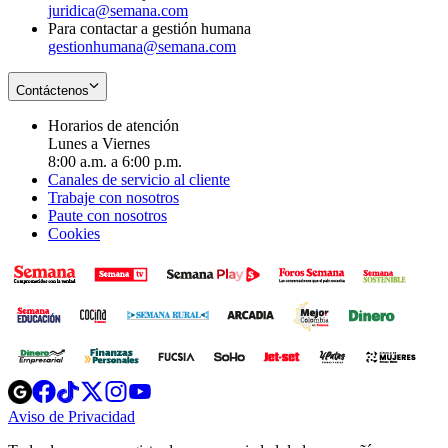
juridica@semana.com
Para contactar a gestión humana
gestionhumana@semana.com
Contáctenos
Horarios de atención
Lunes a Viernes
8:00 a.m. a 6:00 p.m.
Canales de servicio al cliente
Trabaje con nosotros
Paute con nosotros
Cookies
Opens
Opens
Opens
Opens
Opens
in
in
in
in
in
Aviso de Privacidad
Opens
new
new
new
new
new
in
window
window
window
window
window