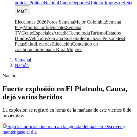
noticias
Política
Nación
Dinero
Deportes
Opinión
Impresa
Jet Set
Más
Elecciones 2026
Foros Semana
Mejor Colombia
Semana
Play
Mundo
Confidenciales
Semana
TV
Gente
Especiales
Arcadia
Tecnología
Turismo
Estados
Unidos
Vehículos
Semana Sostenible
Finanzas Personales
4
Patas
Salud
Loterías
Educación
Contenido en
colaboración
Semana Rural
Mujeres
Semana
|
Nación
Nación
Fuerte explosión en El Plateado, Cauca,
dejó varios heridos
La explosión se registró en horas de la mañana de este viernes 8 de
noviembre.
Siga las noticias que marcan la agenda del país en Discover y
manténgase al día