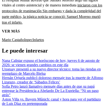
El Hospital Militar advirtió que Samuel Moreno llegó sin signos
vitales al centro asistencial y de manera inmediata
iniciaron con los
protocolos de reanimación Sin embargo y dada la complejidad del
parte médico, la trágica noticia se conoció: Samuel Moreno murió
tras el infarto.
VER MÁS
Mario Castaño
Inpec
Infartos
Le puede interesar
Nana Calistar expuso el horóscopo de hoy, jueves 6 de agosto de
2026: se vienen grandes cambios en este día
Uruguay presentó a su nuevo director técnico: toma las riendas en
reemplazo de Marcelo Bielsa
Hernán Orjuela publicó doloroso mensaje tras la muerte de Alfonso
Lizarazo, creador de ‘Sábados Felices’
Sofía Petro lanzó llamativo mensaje días antes de que su papá
entregue la Presidencia a Abelardo De La Espriella: “Ni un paso
atrás”
Aston Villa vs. Bayern Múnich: canal y hora para ver el partidazo
de Luis Díaz en pretemporada