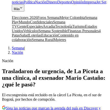
noticias
Política
Nación
Dinero
Deportes
Opinión
Impresa
Jet Set
Más
Elecciones 2026
Foros Semana
Mejor Colombia
Semana
Play
Mundo
Confidenciales
Semana
TV
Gente
Especiales
Arcadia
Tecnología
Turismo
Estados
Unidos
Vehículos
Semana Sostenible
Finanzas Personales
4
Patas
Salud
Loterías
Educación
Contenido en
colaboración
Semana Rural
Mujeres
Semana
|
Nación
Nación
Trasladaron de urgencia, de La Picota a
una clínica, al exsenador Mario Castaño:
¿qué le pasó?
El excongresista está recluido en la cárcel La Picota, en el sur de
Bogotá, por hechos de corrupción.
Siga las noticias que marcan la agenda del país en Discover y