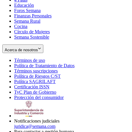
Educación
window
new
Foros Semana
window
Finanzas Personales
Semana Rural
Cocina
Círculo de Mujeres
Semana Sostenible
Acerca de nosotros
Términos de uso
Opens
Política de Tratamiento de Datos
in
Opens
Términos suscripciones
new
Opens
in
Política de Riesgos C/ST
window
in
Opens
new
Política SAGRILAFT
Opens
new
in
window
Certificación ISSN
Opens
in
window
new
TyC Plan de Gobierno
in
new
Opens
window
Protección del consumidor
new
window
in
Opens
window
new
in
window
new
window
Notificaciones judiciales
juridica@semana.com
Para contactar a gestión humana