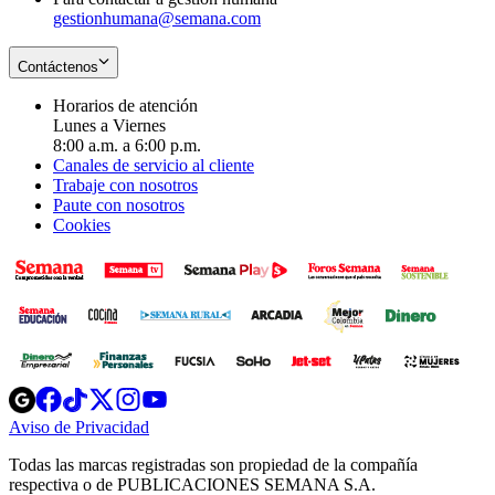
gestionhumana@semana.com
Contáctenos
Horarios de atención
Lunes a Viernes
8:00 a.m. a 6:00 p.m.
Canales de servicio al cliente
Trabaje con nosotros
Paute con nosotros
Cookies
Opens
Opens
Opens
Opens
Opens
in
in
in
in
in
Aviso de Privacidad
Opens
new
new
new
new
new
in
window
window
window
window
window
Todas las marcas registradas son propiedad de la compañía
new
respectiva o de PUBLICACIONES SEMANA S.A.
window