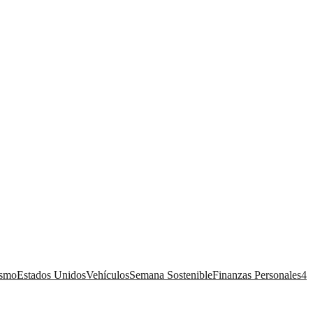
ismo
Estados Unidos
Vehículos
Semana Sostenible
Finanzas Personales
4