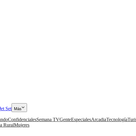
Jet Set
Más
ndo
Confidenciales
Semana TV
Gente
Especiales
Arcadia
Tecnología
Tur
a Rural
Mujeres