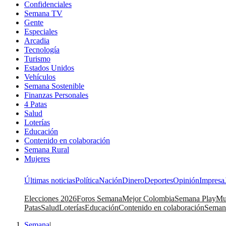
Confidenciales
Semana TV
Gente
Especiales
Arcadia
Tecnología
Turismo
Estados Unidos
Vehículos
Semana Sostenible
Finanzas Personales
4 Patas
Salud
Loterías
Educación
Contenido en colaboración
Semana Rural
Mujeres
Últimas noticias
Política
Nación
Dinero
Deportes
Opinión
Impresa
Elecciones 2026
Foros Semana
Mejor Colombia
Semana Play
Mu
Patas
Salud
Loterías
Educación
Contenido en colaboración
Seman
Semana
|