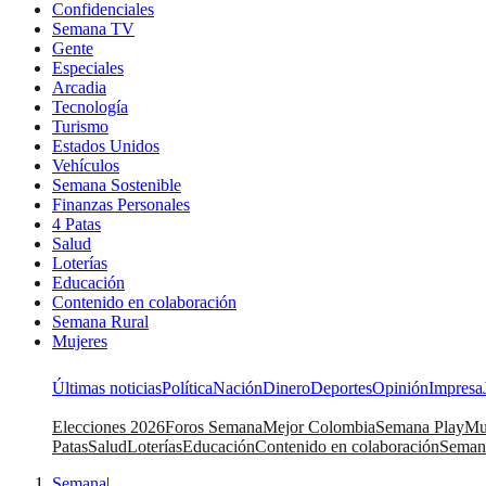
Confidenciales
Semana TV
Gente
Especiales
Arcadia
Tecnología
Turismo
Estados Unidos
Vehículos
Semana Sostenible
Finanzas Personales
4 Patas
Salud
Loterías
Educación
Contenido en colaboración
Semana Rural
Mujeres
Últimas noticias
Política
Nación
Dinero
Deportes
Opinión
Impresa
Elecciones 2026
Foros Semana
Mejor Colombia
Semana Play
Mu
Patas
Salud
Loterías
Educación
Contenido en colaboración
Seman
Semana
|