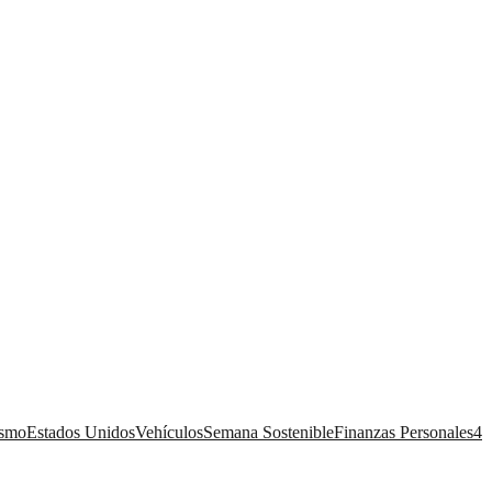
ismo
Estados Unidos
Vehículos
Semana Sostenible
Finanzas Personales
4