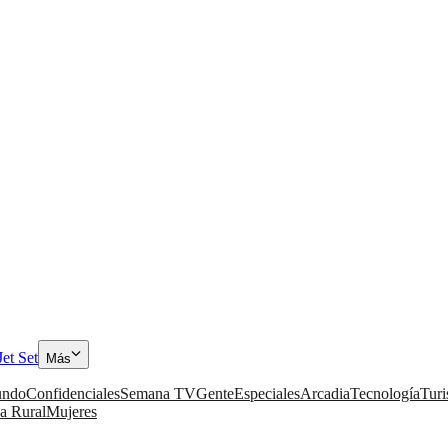
Jet Set
Más
ndo
Confidenciales
Semana TV
Gente
Especiales
Arcadia
Tecnología
Tur
a Rural
Mujeres