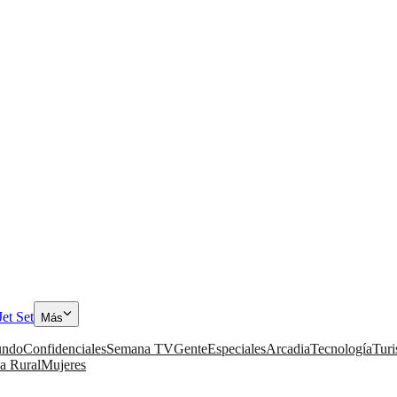
Jet Set
Más
ndo
Confidenciales
Semana TV
Gente
Especiales
Arcadia
Tecnología
Tur
a Rural
Mujeres