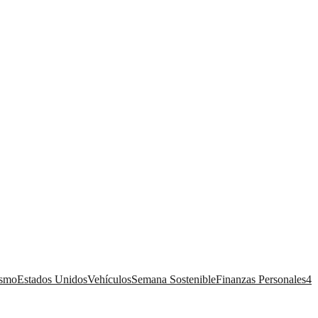
ismo
Estados Unidos
Vehículos
Semana Sostenible
Finanzas Personales
4