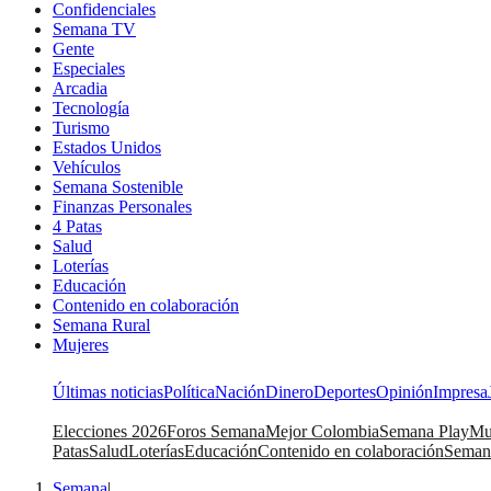
Confidenciales
Semana TV
Gente
Especiales
Arcadia
Tecnología
Turismo
Estados Unidos
Vehículos
Semana Sostenible
Finanzas Personales
4 Patas
Salud
Loterías
Educación
Contenido en colaboración
Semana Rural
Mujeres
Últimas noticias
Política
Nación
Dinero
Deportes
Opinión
Impresa
Elecciones 2026
Foros Semana
Mejor Colombia
Semana Play
Mu
Patas
Salud
Loterías
Educación
Contenido en colaboración
Seman
Semana
|