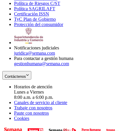
Política de Riesgos C/ST
window
in
Opens
new
Política SAGRILAFT
Opens
new
in
window
Certificación ISSN
Opens
in
window
new
TyC Plan de Gobierno
in
new
Opens
window
Protección del consumidor
new
window
in
Opens
window
new
in
window
new
window
Notificaciones judiciales
juridica@semana.com
Para contactar a gestión humana
gestionhumana@semana.com
Contáctenos
Horarios de atención
Lunes a Viernes
8:00 a.m. a 6:00 p.m.
Canales de servicio al cliente
Trabaje con nosotros
Paute con nosotros
Cookies