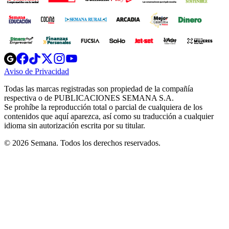
Opens
Opens
Opens
Opens
Opens
in
in
in
in
in
Aviso de Privacidad
Opens
new
new
new
new
new
in
window
window
window
window
window
Todas las marcas registradas son propiedad de la compañía
new
respectiva o de PUBLICACIONES SEMANA S.A.
window
Se prohíbe la reproducción total o parcial de cualquiera de los
contenidos que aquí aparezca, así como su traducción a cualquier
idioma sin autorización escrita por su titular.
© 2026 Semana. Todos los derechos reservados.