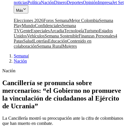
noticias
Política
Nación
Dinero
Deportes
Opinión
Impresa
Jet Set
Más
Elecciones 2026
Foros Semana
Mejor Colombia
Semana
Play
Mundo
Confidenciales
Semana
TV
Gente
Especiales
Arcadia
Tecnología
Turismo
Estados
Unidos
Vehículos
Semana Sostenible
Finanzas Personales
4
Patas
Salud
Loterías
Educación
Contenido en
colaboración
Semana Rural
Mujeres
Semana
|
Nación
Nación
Cancillería se pronuncia sobre
mercenarios: “el Gobierno no promueve
la vinculación de ciudadanos al Ejército
de Ucrania”
La Cancillería mostró su preocupación ante la cifra de colombianos
que han muerto en combate.