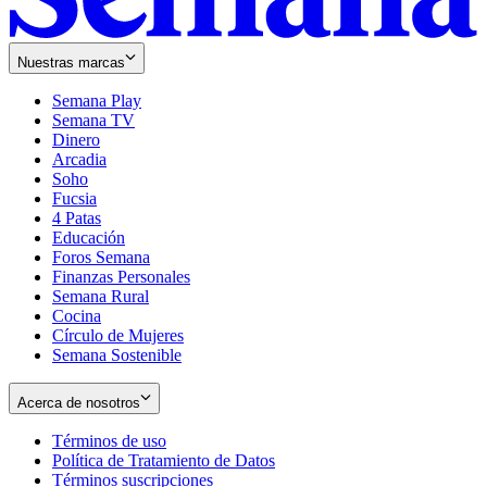
Nuestras marcas
Semana Play
Semana TV
Dinero
Arcadia
Soho
Opens
Fucsia
in
Opens
4 Patas
new
in
Educación
window
new
Foros Semana
window
Finanzas Personales
Semana Rural
Cocina
Círculo de Mujeres
Semana Sostenible
Acerca de nosotros
Términos de uso
Opens
Política de Tratamiento de Datos
in
Opens
Términos suscripciones
new
Opens
in