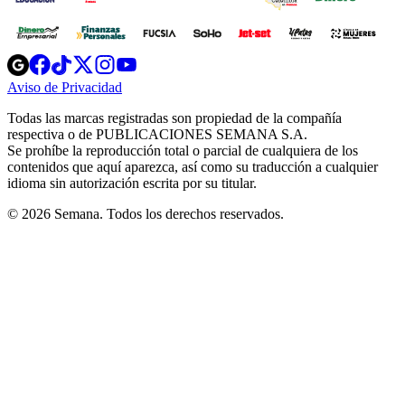
Opens
Opens
Opens
Opens
Opens
in
in
in
in
in
Aviso de Privacidad
Opens
new
new
new
new
new
in
window
window
window
window
window
Todas las marcas registradas son propiedad de la compañía
new
respectiva o de PUBLICACIONES SEMANA S.A.
window
Se prohíbe la reproducción total o parcial de cualquiera de los
contenidos que aquí aparezca, así como su traducción a cualquier
idioma sin autorización escrita por su titular.
© 2026 Semana. Todos los derechos reservados.