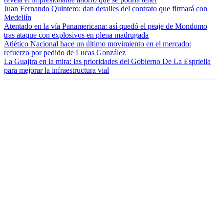
Juan Fernando Quintero: dan detalles del contrato que firmará con
Medellín
Atentado en la vía Panamericana: así quedó el peaje de Mondomo
tras ataque con explosivos en plena madrugada
Atlético Nacional hace un último movimiento en el mercado:
refuerzo por pedido de Lucas González
La Guajira en la mira: las prioridades del Gobierno De La Espriella
para mejorar la infraestructura vial