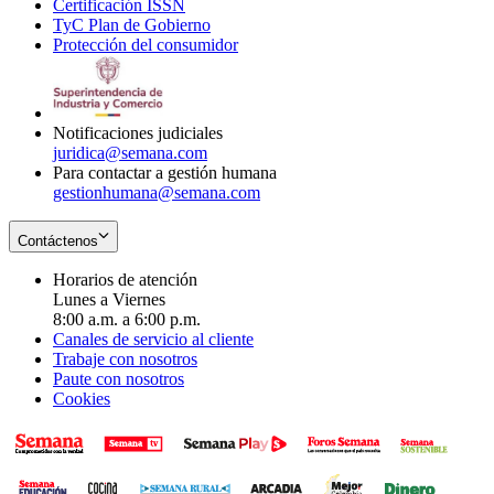
Certificación ISSN
Opens
in
window
new
TyC Plan de Gobierno
in
new
Opens
window
Protección del consumidor
new
window
in
Opens
window
new
in
window
new
window
Notificaciones judiciales
juridica@semana.com
Para contactar a gestión humana
gestionhumana@semana.com
Contáctenos
Horarios de atención
Lunes a Viernes
8:00 a.m. a 6:00 p.m.
Canales de servicio al cliente
Trabaje con nosotros
Paute con nosotros
Cookies