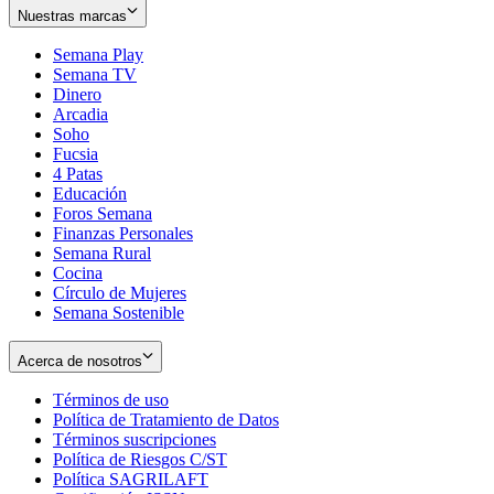
Nuestras marcas
Semana Play
Semana TV
Dinero
Arcadia
Soho
Opens
Fucsia
in
Opens
4 Patas
new
in
Educación
window
new
Foros Semana
window
Finanzas Personales
Semana Rural
Cocina
Círculo de Mujeres
Semana Sostenible
Acerca de nosotros
Términos de uso
Opens
Política de Tratamiento de Datos
in
Opens
Términos suscripciones
new
Opens
in
Política de Riesgos C/ST
window
in
Opens
new
Política SAGRILAFT
Opens
new
in
window