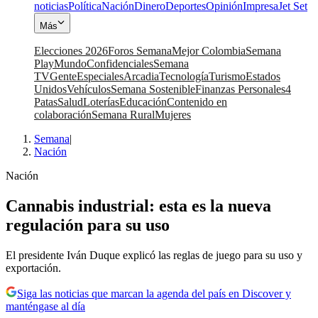
noticias
Política
Nación
Dinero
Deportes
Opinión
Impresa
Jet Set
Más
Elecciones 2026
Foros Semana
Mejor Colombia
Semana
Play
Mundo
Confidenciales
Semana
TV
Gente
Especiales
Arcadia
Tecnología
Turismo
Estados
Unidos
Vehículos
Semana Sostenible
Finanzas Personales
4
Patas
Salud
Loterías
Educación
Contenido en
colaboración
Semana Rural
Mujeres
Semana
|
Nación
Nación
Cannabis industrial: esta es la nueva
regulación para su uso
El presidente Iván Duque explicó las reglas de juego para su uso y
exportación.
Siga las noticias que marcan la agenda del país en Discover y
manténgase al día