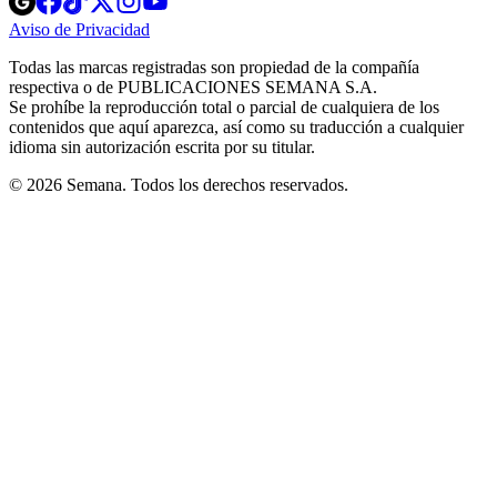
in
in
in
in
in
Aviso de Privacidad
Opens
new
new
new
new
new
in
window
window
window
window
window
Todas las marcas registradas son propiedad de la compañía
new
respectiva o de PUBLICACIONES SEMANA S.A.
window
Se prohíbe la reproducción total o parcial de cualquiera de los
contenidos que aquí aparezca, así como su traducción a cualquier
idioma sin autorización escrita por su titular.
© 2026 Semana. Todos los derechos reservados.