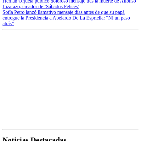
Hernán Orjuela publicó doloroso mensaje tras la muerte de Alfonso
Lizarazo, creador de ‘Sábados Felices’
Sofía Petro lanzó llamativo mensaje días antes de que su papá
entregue la Presidencia a Abelardo De La Espriella: “Ni un paso
atrás”
Noticias Destacadas