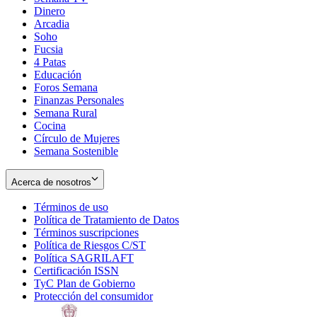
Dinero
Arcadia
Soho
Opens
Fucsia
in
Opens
4 Patas
new
in
Educación
window
new
Foros Semana
window
Finanzas Personales
Semana Rural
Cocina
Círculo de Mujeres
Semana Sostenible
Acerca de nosotros
Términos de uso
Opens
Política de Tratamiento de Datos
in
Opens
Términos suscripciones
new
Opens
in
Política de Riesgos C/ST
window
in
Opens
new
Política SAGRILAFT
Opens
new
in
window
Certificación ISSN
Opens
in
window
new
TyC Plan de Gobierno
in
new
Opens
window
Protección del consumidor
new
window
in
Opens
window
new
in