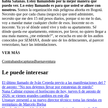
habla Satanás. Estoy llamándolo por la mejor manera que
puedo ver. Lo estoy llamando es para que usted se alinee con
nosotros.
Somos la organización más peligrosa ahorita en Bogotá.
Necesito que por cada chana (negocio) que usted administre,
necesito que me den 15 mil pesos diarios, porque si no me lo dan,
voy a mandar matar cualquier chofer de esos. Inocente no es
inocente. Ya yo sé dónde usted vive y todo su apartamento. Sé
dónde queda ese apartamento, entonces, por favor, no quiero llegar a
una mala manera, ¿me entiende?”, se escucha en uno de los audios
conocidos por
SEMANA,
donde uno de los delincuentes, al parecer
venezolano, hace las intimidaciones.
VER MÁS
Contrabando
capturas
Buenaventura
Le puede interesar
El último llamado de Iván Cepeda previo a las manifestaciones del 7
de agosto: “No nos dejemos llevar por estrategias de miedo”
Nana Calistar expuso el horóscopo de hoy, jueves 6 de agosto de
2026: se vienen grandes cambios en este día
Uruguay presentó a su nuevo director técnico: toma las riendas en
reemplazo de Marcelo Bielsa