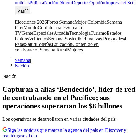
noticias
Política
Nación
Dinero
Deportes
Opinión
Impresa
Jet Set
Más
Elecciones 2026
Foros Semana
Mejor Colombia
Semana
Play
Mundo
Confidenciales
Semana
TV
Gente
Especiales
Arcadia
Tecnología
Turismo
Estados
Unidos
Vehículos
Semana Sostenible
Finanzas Personales
4
Patas
Salud
Loterías
Educación
Contenido en
colaboración
Semana Rural
Mujeres
Semana
|
Nación
Nación
Capturan a alias ‘Bendecido’, líder de red
de contrabando en el Pacífico; sus
operaciones superarían los $8 billones
Los operativos se desarrollaron en varias ciudades del país.
Siga las noticias que marcan la agenda del país en Discover y
manténgase al día