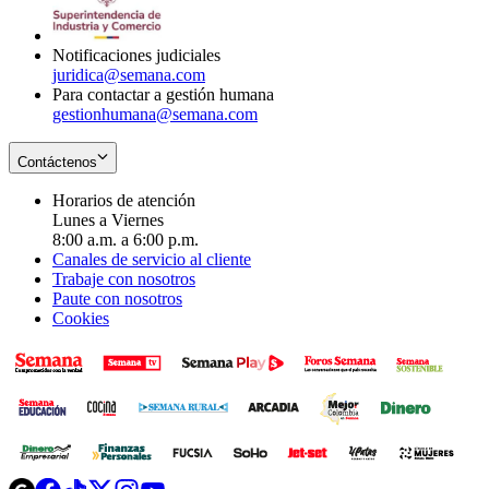
window
new
window
Notificaciones judiciales
juridica@semana.com
Para contactar a gestión humana
gestionhumana@semana.com
Contáctenos
Horarios de atención
Lunes a Viernes
8:00 a.m. a 6:00 p.m.
Canales de servicio al cliente
Trabaje con nosotros
Paute con nosotros
Cookies
Opens
Opens
Opens
Opens
Opens