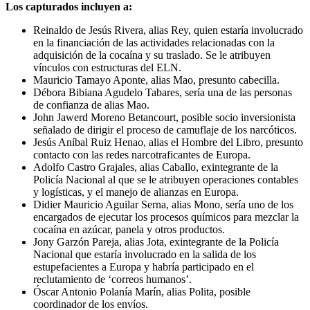
Los capturados incluyen a:
Reinaldo de Jesús Rivera, alias Rey, quien estaría involucrado
en la financiación de las actividades relacionadas con la
adquisición de la cocaína y su traslado. Se le atribuyen
vínculos con estructuras del ELN.
Mauricio Tamayo Aponte, alias Mao, presunto cabecilla.
Débora Bibiana Agudelo Tabares, sería una de las personas
de confianza de alias Mao.
John Jawerd Moreno Betancourt, posible socio inversionista
señalado de dirigir el proceso de camuflaje de los narcóticos.
Jesús Aníbal Ruiz Henao, alias el Hombre del Libro, presunto
contacto con las redes narcotraficantes de Europa.
Adolfo Castro Grajales, alias Caballo, exintegrante de la
Policía Nacional al que se le atribuyen operaciones contables
y logísticas, y el manejo de alianzas en Europa.
Didier Mauricio Aguilar Serna, alias Mono, sería uno de los
encargados de ejecutar los procesos químicos para mezclar la
cocaína en azúcar, panela y otros productos.
Jony Garzón Pareja, alias Jota, exintegrante de la Policía
Nacional que estaría involucrado en la salida de los
estupefacientes a Europa y habría participado en el
reclutamiento de ‘correos humanos’.
Óscar Antonio Polanía Marín, alias Polita, posible
coordinador de los envíos.