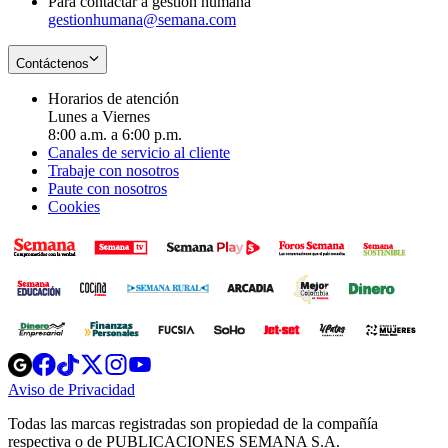
Para contactar a gestión humana
gestionhumana@semana.com
Contáctenos
Horarios de atención
Lunes a Viernes
8:00 a.m. a 6:00 p.m.
Canales de servicio al cliente
Trabaje con nosotros
Paute con nosotros
Cookies
Opens
Opens
Opens
Opens
Opens
in
in
in
in
in
Aviso de Privacidad
Opens
new
new
new
new
new
in
window
window
window
window
window
Todas las marcas registradas son propiedad de la compañía
new
respectiva o de PUBLICACIONES SEMANA S.A.
window