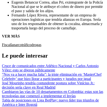
Eugenis Betancur Correa, alias Pri, exintegrante de la Policía
Nacional al que se le atribuye el cobro de dinero por permitir
el paso y salida de los alijos.
Fernando López Rivera, representante de un empresa de
operaciones logísticas que tendría alianzas en Europa. Sería
uno de los responsables de obtener la cocaína, almacenarla y
trasportarla luego del proceso de camuflaje.
VER MÁS
Fiscalía
narcotráfico
drogas
Le puede interesar
Cruce de comunicados entre Atlético Nacional y Carlos Antonio
Vélez: esto se dijeron públicamente
“Nos va a hacer mucha falta”: la triste eliminación en ‘MasterChef
Celebrity’ que hizo llorar a participantes y jurados por igual
José Mourinho tendría contundente postura sobre Vinícius Jr.:
decisión sería clave en Real Madrid
Cambiaron las vías de 10 departamentos en Colombia: estas son las
tecnologías que comenzó a implementar el Invías
Tabla de posiciones en Liga BetPlay: nuevo líder tras triunfos de
América e Inter Bogotá