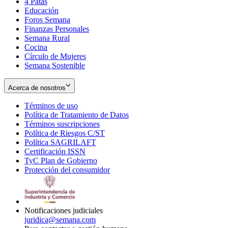
4 Patas
new
in
Educación
window
new
Foros Semana
window
Finanzas Personales
Semana Rural
Cocina
Círculo de Mujeres
Semana Sostenible
Acerca de nosotros
Términos de uso
Opens
Política de Tratamiento de Datos
in
Opens
Términos suscripciones
new
Opens
in
Política de Riesgos C/ST
window
in
Opens
new
Política SAGRILAFT
Opens
new
in
window
Certificación ISSN
Opens
in
window
new
TyC Plan de Gobierno
in
new
Opens
window
Protección del consumidor
new
window
in
Opens
window
new
in
window
new
window
Notificaciones judiciales
juridica@semana.com