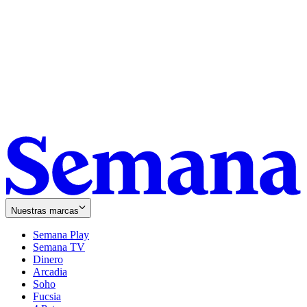
Nuestras marcas
Semana Play
Semana TV
Dinero
Arcadia
Soho
Opens
Fucsia
in
Opens