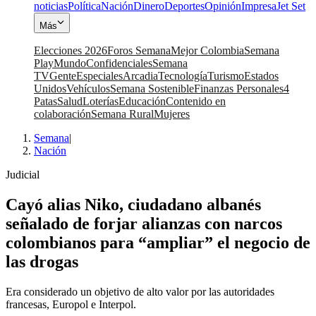
noticias
Política
Nación
Dinero
Deportes
Opinión
Impresa
Jet Set
Más
Elecciones 2026
Foros Semana
Mejor Colombia
Semana
Play
Mundo
Confidenciales
Semana
TV
Gente
Especiales
Arcadia
Tecnología
Turismo
Estados
Unidos
Vehículos
Semana Sostenible
Finanzas Personales
4
Patas
Salud
Loterías
Educación
Contenido en
colaboración
Semana Rural
Mujeres
Semana
|
Nación
Judicial
Cayó alias Niko, ciudadano albanés
señalado de forjar alianzas con narcos
colombianos para “ampliar” el negocio de
las drogas
Era considerado un objetivo de alto valor por las autoridades
francesas, Europol e Interpol.