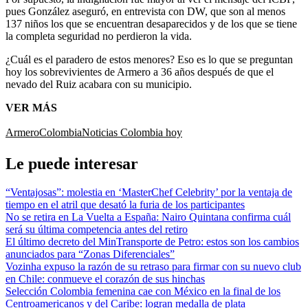
pues González aseguró, en entrevista con DW, que son al menos
137 niños los que se encuentran desaparecidos y de los que se tiene
la completa seguridad no perdieron la vida.
¿Cuál es el paradero de estos menores? Eso es lo que se preguntan
hoy los sobrevivientes de Armero a 36 años después de que el
nevado del Ruiz acabara con su municipio.
VER MÁS
Armero
Colombia
Noticias Colombia hoy
Le puede interesar
“Ventajosas”: molestia en ‘MasterChef Celebrity’ por la ventaja de
tiempo en el atril que desató la furia de los participantes
No se retira en La Vuelta a España: Nairo Quintana confirma cuál
será su última competencia antes del retiro
El último decreto del MinTransporte de Petro: estos son los cambios
anunciados para “Zonas Diferenciales”
Vozinha expuso la razón de su retraso para firmar con su nuevo club
en Chile: conmueve el corazón de sus hinchas
Selección Colombia femenina cae con México en la final de los
Centroamericanos y del Caribe: logran medalla de plata