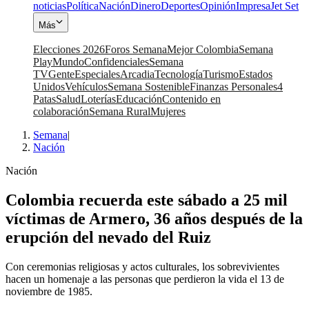
noticias
Política
Nación
Dinero
Deportes
Opinión
Impresa
Jet Set
Más
Elecciones 2026
Foros Semana
Mejor Colombia
Semana
Play
Mundo
Confidenciales
Semana
TV
Gente
Especiales
Arcadia
Tecnología
Turismo
Estados
Unidos
Vehículos
Semana Sostenible
Finanzas Personales
4
Patas
Salud
Loterías
Educación
Contenido en
colaboración
Semana Rural
Mujeres
Semana
|
Nación
Nación
Colombia recuerda este sábado a 25 mil
víctimas de Armero, 36 años después de la
erupción del nevado del Ruiz
Con ceremonias religiosas y actos culturales, los sobrevivientes
hacen un homenaje a las personas que perdieron la vida el 13 de
noviembre de 1985.