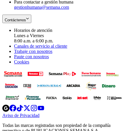
Para contactar a gestión humana
gestionhumana@semana.com
Contáctenos
Horarios de atención
Lunes a Viernes
8:00 a.m. a 6:00 p.m.
Canales de servicio al cliente
Trabaje con nosotros
Paute con nosotros
Cookies
Opens
Opens
Opens
Opens
Opens
in
in
in
in
in
Aviso de Privacidad
Opens
new
new
new
new
new
in
window
window
window
window
window
Todas las marcas registradas son propiedad de la compañía
new
respectiva o de PUBLICACIONES SEMANA S.A.