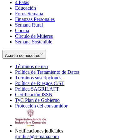
4 Patas
new
in
Educación
window
new
Foros Semana
window
Finanzas Personales
Semana Rural
Cocina
Círculo de Mujeres
Semana Sostenible
Acerca de nosotros
Términos de uso
Opens
Política de Tratamiento de Datos
in
Opens
Términos suscripciones
new
Opens
in
Política de Riesgos C/ST
window
in
Opens
new
Política SAGRILAFT
Opens
new
in
window
Certificación ISSN
Opens
in
window
new
TyC Plan de Gobierno
in
new
Opens
window
Protección del consumidor
new
window
in
Opens
window
new
in
window
new
window
Notificaciones judiciales
juridica@semana.com