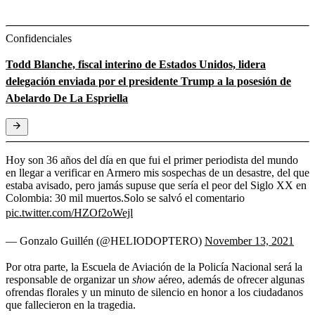
Confidenciales
Todd Blanche, fiscal interino de Estados Unidos, lidera
delegación enviada por el presidente Trump a la posesión de
Abelardo De La Espriella
Hoy son 36 años del día en que fui el primer periodista del mundo
en llegar a verificar en Armero mis sospechas de un desastre, del que
estaba avisado, pero jamás supuse que sería el peor del Siglo XX en
Colombia: 30 mil muertos.Solo se salvó el comentario
pic.twitter.com/HZOf2oWejl
— Gonzalo Guillén (@HELIODOPTERO)
November 13, 2021
Por otra parte, la Escuela de Aviación de la Policía Nacional será la
responsable de organizar un
show
aéreo, además de ofrecer algunas
ofrendas florales y un minuto de silencio en honor a los ciudadanos
que fallecieron en la tragedia.