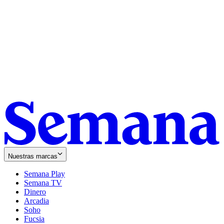
Nuestras marcas
Semana Play
Semana TV
Dinero
Arcadia
Soho
Opens
Fucsia
in
Opens