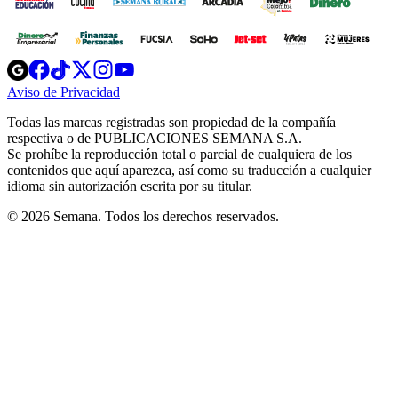
Opens
Opens
Opens
Opens
Opens
in
in
in
in
in
Aviso de Privacidad
Opens
new
new
new
new
new
in
window
window
window
window
window
Todas las marcas registradas son propiedad de la compañía
new
respectiva o de PUBLICACIONES SEMANA S.A.
window
Se prohíbe la reproducción total o parcial de cualquiera de los
contenidos que aquí aparezca, así como su traducción a cualquier
idioma sin autorización escrita por su titular.
© 2026 Semana. Todos los derechos reservados.