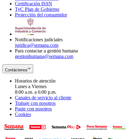
Certificación ISSN
Opens
in
window
new
TyC Plan de Gobierno
in
new
Opens
window
Protección del consumidor
new
window
in
Opens
window
new
in
window
new
window
Notificaciones judiciales
juridica@semana.com
Para contactar a gestión humana
gestionhumana@semana.com
Contáctenos
Horarios de atención
Lunes a Viernes
8:00 a.m. a 6:00 p.m.
Canales de servicio al cliente
Trabaje con nosotros
Paute con nosotros
Cookies