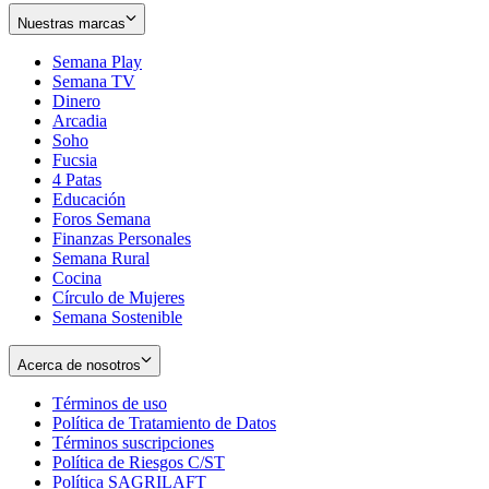
Nuestras marcas
Semana Play
Semana TV
Dinero
Arcadia
Soho
Opens
Fucsia
in
Opens
4 Patas
new
in
Educación
window
new
Foros Semana
window
Finanzas Personales
Semana Rural
Cocina
Círculo de Mujeres
Semana Sostenible
Acerca de nosotros
Términos de uso
Opens
Política de Tratamiento de Datos
in
Opens
Términos suscripciones
new
Opens
in
Política de Riesgos C/ST
window
in
Opens
new
Política SAGRILAFT
Opens
new
in
window