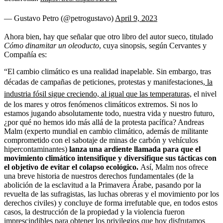
— Gustavo Petro (@petrogustavo)
April 9, 2023
Ahora bien, hay que señalar que otro libro del autor sueco, titulado
Cómo dinamitar un oleoducto
, cuya sinopsis, según Cervantes y
Compañía es:
“El cambio climático es una realidad inapelable. Sin embargo, tras
décadas de campañas de peticiones, protestas y manifestaciones,
la
industria fósil sigue creciendo, al igual que las temperaturas,
el nivel
de los mares y otros fenómenos climáticos extremos. Si nos lo
estamos jugando absolutamente todo, nuestra vida y nuestro futuro,
¿por qué no hemos ido más allá de la protesta pacífica? Andreas
Malm (experto mundial en cambio climático, además de militante
comprometido con el sabotaje de minas de carbón y vehículos
hipercontaminantes)
lanza una ardiente llamada para que el
movimiento climático intensifique y diversifique sus tácticas con
el objetivo de evitar el colapso ecológico.
Así, Malm nos ofrece
una breve historia de nuestros derechos fundamentales (de la
abolición de la esclavitud a la Primavera Árabe, pasando por la
revuelta de las sufragistas, las luchas obreras y el movimiento por los
derechos civiles) y concluye de forma irrefutable que, en todos estos
casos, la destrucción de la propiedad y la violencia fueron
imprescindibles para obtener los privilegios que hoy disfrutamos