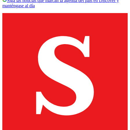
Siga las noticias que marcan la agenda del país en Discover y
manténgase al día