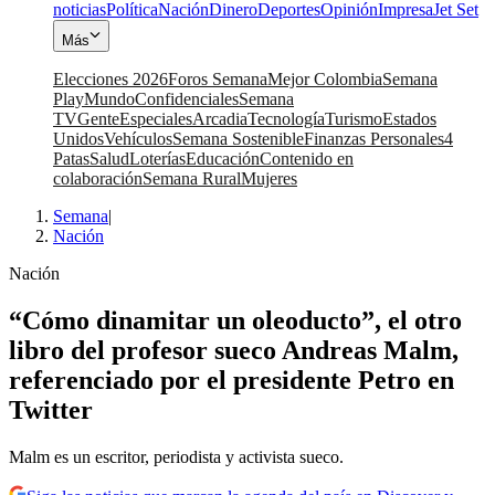
noticias
Política
Nación
Dinero
Deportes
Opinión
Impresa
Jet Set
Más
Elecciones 2026
Foros Semana
Mejor Colombia
Semana
Play
Mundo
Confidenciales
Semana
TV
Gente
Especiales
Arcadia
Tecnología
Turismo
Estados
Unidos
Vehículos
Semana Sostenible
Finanzas Personales
4
Patas
Salud
Loterías
Educación
Contenido en
colaboración
Semana Rural
Mujeres
Semana
|
Nación
Nación
“Cómo dinamitar un oleoducto”, el otro
libro del profesor sueco Andreas Malm,
referenciado por el presidente Petro en
Twitter
Malm es un escritor, periodista y activista sueco.