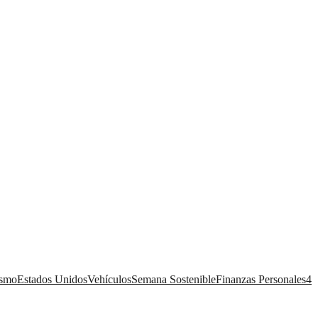
ismo
Estados Unidos
Vehículos
Semana Sostenible
Finanzas Personales
4