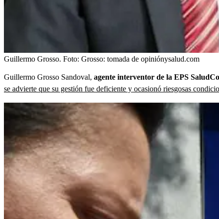
Guillermo Grosso.
Foto:
Grosso: tomada de opiniónysalud.com
Guillermo Grosso Sandoval,
agente interventor de la EPS SaludCoo
se advierte que su gestión fue deficiente y ocasionó riesgosas condicion