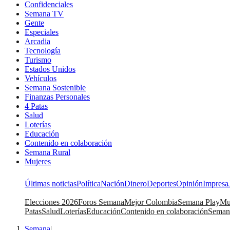
Confidenciales
Semana TV
Gente
Especiales
Arcadia
Tecnología
Turismo
Estados Unidos
Vehículos
Semana Sostenible
Finanzas Personales
4 Patas
Salud
Loterías
Educación
Contenido en colaboración
Semana Rural
Mujeres
Últimas noticias
Política
Nación
Dinero
Deportes
Opinión
Impresa
Elecciones 2026
Foros Semana
Mejor Colombia
Semana Play
Mu
Patas
Salud
Loterías
Educación
Contenido en colaboración
Seman
Semana
|