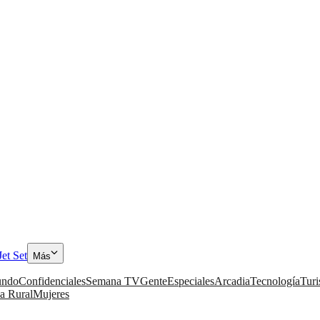
Jet Set
Más
ndo
Confidenciales
Semana TV
Gente
Especiales
Arcadia
Tecnología
Tur
a Rural
Mujeres