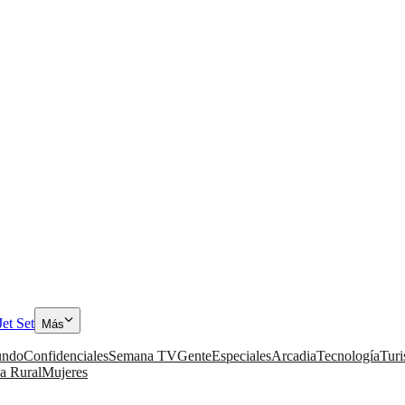
Jet Set
Más
ndo
Confidenciales
Semana TV
Gente
Especiales
Arcadia
Tecnología
Tur
a Rural
Mujeres