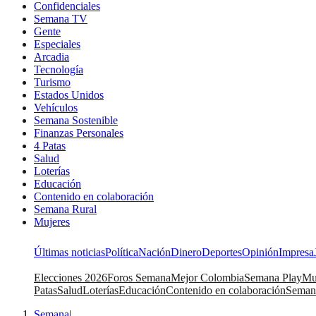
Confidenciales
Semana TV
Gente
Especiales
Arcadia
Tecnología
Turismo
Estados Unidos
Vehículos
Semana Sostenible
Finanzas Personales
4 Patas
Salud
Loterías
Educación
Contenido en colaboración
Semana Rural
Mujeres
Últimas noticias
Política
Nación
Dinero
Deportes
Opinión
Impresa
Elecciones 2026
Foros Semana
Mejor Colombia
Semana Play
Mu
Patas
Salud
Loterías
Educación
Contenido en colaboración
Seman
Semana
|