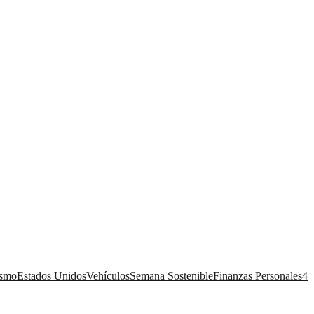
ismo
Estados Unidos
Vehículos
Semana Sostenible
Finanzas Personales
4