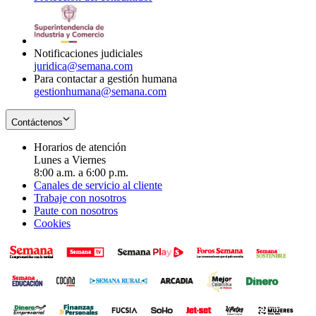
window
new
in
window
new
window
Notificaciones judiciales
juridica@semana.com
Para contactar a gestión humana
gestionhumana@semana.com
Contáctenos
Horarios de atención
Lunes a Viernes
8:00 a.m. a 6:00 p.m.
Canales de servicio al cliente
Trabaje con nosotros
Paute con nosotros
Cookies