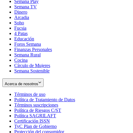
Semana Play
Semana TV
Dinero
Arcadia
Soho
Opens
Fucsia
in
Opens
4 Patas
new
in
Educación
window
new
Foros Semana
window
Finanzas Personales
Semana Rural
Cocina
Círculo de Mujeres
Semana Sostenible
Acerca de nosotros
Términos de uso
Opens
Política de Tratamiento de Datos
in
Opens
Términos suscripciones
new
Opens
in
Política de Riesgos C/ST
window
in
Opens
new
Política SAGRILAFT
Opens
new
in
window
Certificación ISSN
Opens
in
window
new
TyC Plan de Gobierno
in
new
Opens
window
Protección del consumidor
new
window
in
Opens