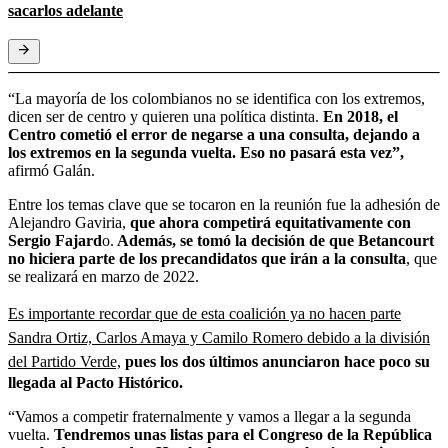
sacarlos adelante
“La mayoría de los colombianos no se identifica con los extremos,
dicen ser de centro y quieren una política distinta.
En 2018, el
Centro cometió el error de negarse a una consulta, dejando a
los extremos en la segunda vuelta. Eso no pasará esta vez”,
afirmó Galán.
Entre los temas clave que se tocaron en la reunión fue la adhesión de
Alejandro Gaviria,
que ahora competirá equitativamente con
Sergio Fajard
o.
Además, se tomó la decisión de que Betancourt
no hiciera parte de los precandidatos que irán a la consulta
, que
se realizará en marzo de 2022.
Es importante recordar que de esta coalición ya no hacen parte
Sandra Ortiz, Carlos Amaya y Camilo Romero debido a la división
del Partido Verde,
pues los dos últimos anunciaron hace poco su
llegada al Pacto Histórico.
“Vamos a competir fraternalmente y vamos a llegar a la segunda
vuelta.
Tendremos unas listas para el Congreso de la República