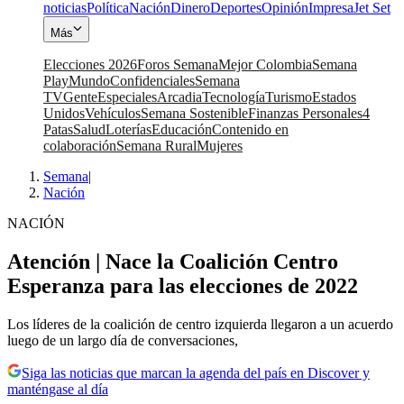
noticias
Política
Nación
Dinero
Deportes
Opinión
Impresa
Jet Set
Más
Elecciones 2026
Foros Semana
Mejor Colombia
Semana
Play
Mundo
Confidenciales
Semana
TV
Gente
Especiales
Arcadia
Tecnología
Turismo
Estados
Unidos
Vehículos
Semana Sostenible
Finanzas Personales
4
Patas
Salud
Loterías
Educación
Contenido en
colaboración
Semana Rural
Mujeres
Semana
|
Nación
NACIÓN
Atención | Nace la Coalición Centro
Esperanza para las elecciones de 2022
Los líderes de la coalición de centro izquierda llegaron a un acuerdo
luego de un largo día de conversaciones,
Siga las noticias que marcan la agenda del país en Discover y
manténgase al día