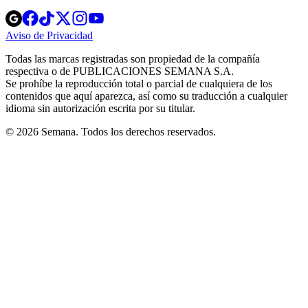
Opens
Opens
Opens
Opens
Opens
in
in
in
in
in
Aviso de Privacidad
Opens
new
new
new
new
new
in
window
window
window
window
window
Todas las marcas registradas son propiedad de la compañía
new
respectiva o de PUBLICACIONES SEMANA S.A.
window
Se prohíbe la reproducción total o parcial de cualquiera de los
contenidos que aquí aparezca, así como su traducción a cualquier
idioma sin autorización escrita por su titular.
© 2026 Semana. Todos los derechos reservados.