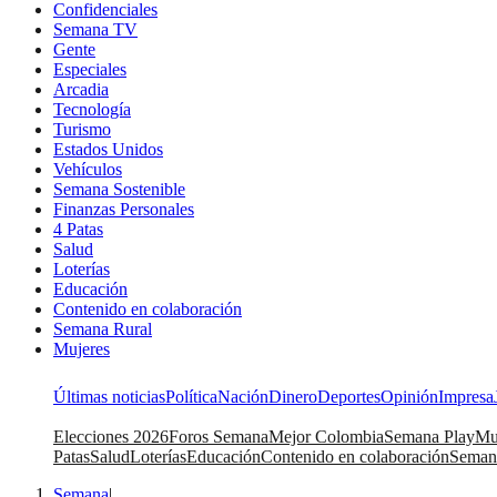
Confidenciales
Semana TV
Gente
Especiales
Arcadia
Tecnología
Turismo
Estados Unidos
Vehículos
Semana Sostenible
Finanzas Personales
4 Patas
Salud
Loterías
Educación
Contenido en colaboración
Semana Rural
Mujeres
Últimas noticias
Política
Nación
Dinero
Deportes
Opinión
Impresa
Elecciones 2026
Foros Semana
Mejor Colombia
Semana Play
Mu
Patas
Salud
Loterías
Educación
Contenido en colaboración
Seman
Semana
|