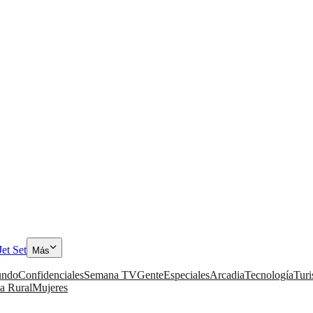
Jet Set
Más
ndo
Confidenciales
Semana TV
Gente
Especiales
Arcadia
Tecnología
Tur
a Rural
Mujeres