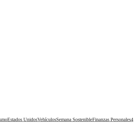
ismo
Estados Unidos
Vehículos
Semana Sostenible
Finanzas Personales
4