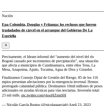
Nación
Epa Colombia, Douglas y Fritanga: los reclusos que fueron
trasladados de cárcel en el arranque del Gobierno De La
Espriella
Precisamente, el Ideam informó del “aumento del nivel del río
Bogotá causado por incrementos de precipitación”, una situación
que afecta a municipios de Cundinamarca, entre ellos Tena, La
Mesa, Anapoima, Apulo, Tocaima, Agua de Dios y Girardot.
Finalizamos Consejo Dptal de Gestión del Riesgo. 85 de los 116
mpios presentan afectaciones por la emergencia invernal. Hemos
prorrogado calamidad pública. Destinamos 10mil millones de pesos
adicionales en ayudas técnicas para vías terciarias. Inversión total:
23 mil mills.
pic.twitter.com/vksoHZnmSH
— Nicolás García Bustos (@nicolasgarciab)
April 23, 2022