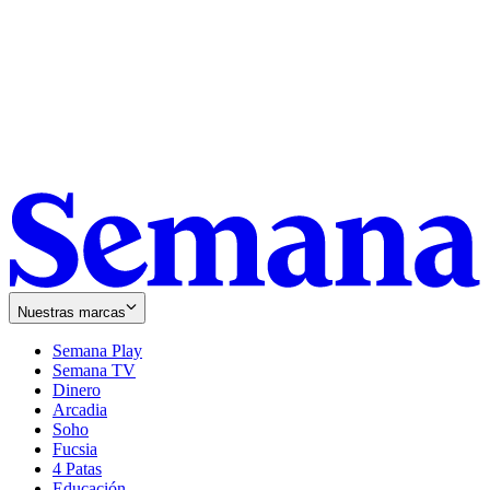
Nuestras marcas
Semana Play
Semana TV
Dinero
Arcadia
Soho
Opens
Fucsia
in
Opens
4 Patas
new
in
Educación
window
new