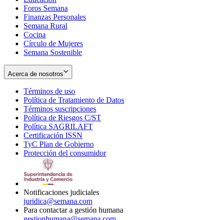
Foros Semana
window
Finanzas Personales
Semana Rural
Cocina
Círculo de Mujeres
Semana Sostenible
Acerca de nosotros
Términos de uso
Opens
Política de Tratamiento de Datos
in
Opens
Términos suscripciones
new
Opens
in
Política de Riesgos C/ST
window
in
Opens
new
Política SAGRILAFT
Opens
new
in
window
Certificación ISSN
Opens
in
window
new
TyC Plan de Gobierno
in
new
Opens
window
Protección del consumidor
new
window
in
Opens
window
new
in
window
new
window
Notificaciones judiciales
juridica@semana.com
Para contactar a gestión humana
gestionhumana@semana.com