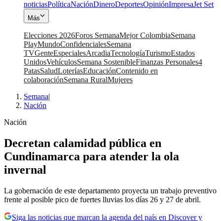
noticias
Política
Nación
Dinero
Deportes
Opinión
Impresa
Jet Set
Más
Elecciones 2026
Foros Semana
Mejor Colombia
Semana
Play
Mundo
Confidenciales
Semana
TV
Gente
Especiales
Arcadia
Tecnología
Turismo
Estados
Unidos
Vehículos
Semana Sostenible
Finanzas Personales
4
Patas
Salud
Loterías
Educación
Contenido en
colaboración
Semana Rural
Mujeres
Semana
|
Nación
Nación
Decretan calamidad pública en
Cundinamarca para atender la ola
invernal
La gobernación de este departamento proyecta un trabajo preventivo
frente al posible pico de fuertes lluvias los días 26 y 27 de abril.
Siga las noticias que marcan la agenda del país en Discover y