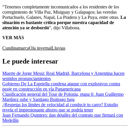
“Tenemos completamente incomunicados a los residentes de los
corregimiento de Villa Paz, Misiguay y Galapagos; las veredas
Portachuelo, Galanes, Napal, La Pradera y La Puya, entre otras.
La
situación es bastante crítica porque nuestra capacidad de
atención ya se desbordó
”, dijo Villabona.
VER MÁS
Cundinamarca
Ola invernal
Lluvias
Le puede interesar
Muerte de Jorge Messi: Real Madrid, Barcelona y Argentina hacen
sentidos pronunciamientos
Gobierno De La Espriella condena ataque con explosivos contra
peaje en construcción en vía Panamericana
Clasificación general del Tour de Polonia, etapa 6: Juan Guillermo
Martínez sube y Santiago Buitrago baja
¿Respetas los límites de velocidad al conducir tu carro? Estudio
revela el impresionante ahorro que se podría tener
Juan Fernando Quintero: dan detalles del contrato que firmará con
Medellín