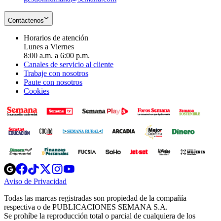
Contáctenos
Horarios de atención
Lunes a Viernes
8:00 a.m. a 6:00 p.m.
Canales de servicio al cliente
Trabaje con nosotros
Paute con nosotros
Cookies
Opens
Opens
Opens
Opens
Opens
in
in
in
in
in
Aviso de Privacidad
Opens
new
new
new
new
new
in
window
window
window
window
window
Todas las marcas registradas son propiedad de la compañía
new
respectiva o de PUBLICACIONES SEMANA S.A.
window
Se prohíbe la reproducción total o parcial de cualquiera de los