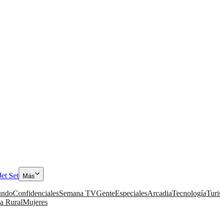
Jet Set
Más
ndo
Confidenciales
Semana TV
Gente
Especiales
Arcadia
Tecnología
Tur
a Rural
Mujeres