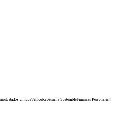
ismo
Estados Unidos
Vehículos
Semana Sostenible
Finanzas Personales
4