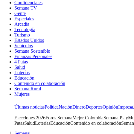
Confidenciales
Semana TV
Gente
Especiales
Arcadia
Tecnología
Turismo
Estados Unidos
Vehículos
Semana Sostenible
Finanzas Personales
4 Patas
Salud
Loterías
Educación
Contenido en colaboración
Semana Rural
Mujeres
Últimas noticias
Política
Nación
Dinero
Deportes
Opinión
Impresa
Elecciones 2026
Foros Semana
Mejor Colombia
Semana Play
Mu
Patas
Salud
Loterías
Educación
Contenido en colaboración
Seman
Semana
|