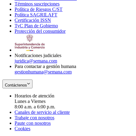
Términos suscripciones
new
Opens
in
Política de Riesgos C/ST
window
in
Opens
new
Política SAGRILAFT
Opens
new
in
window
Certificación ISSN
Opens
in
window
new
TyC Plan de Gobierno
in
new
Opens
window
Protección del consumidor
new
window
in
Opens
window
new
in
window
new
window
Notificaciones judiciales
juridica@semana.com
Para contactar a gestión humana
gestionhumana@semana.com
Contáctenos
Horarios de atención
Lunes a Viernes
8:00 a.m. a 6:00 p.m.
Canales de servicio al cliente
Trabaje con nosotros
Paute con nosotros
Cookies