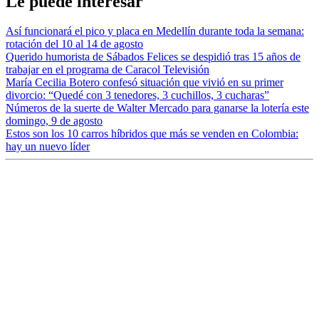
Le puede interesar
Así funcionará el pico y placa en Medellín durante toda la semana:
rotación del 10 al 14 de agosto
Querido humorista de Sábados Felices se despidió tras 15 años de
trabajar en el programa de Caracol Televisión
María Cecilia Botero confesó situación que vivió en su primer
divorcio: “Quedé con 3 tenedores, 3 cuchillos, 3 cucharas”
Números de la suerte de Walter Mercado para ganarse la lotería este
domingo, 9 de agosto
Estos son los 10 carros híbridos que más se venden en Colombia:
hay un nuevo líder