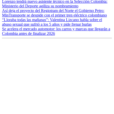
Lorenzo tendrá nuevo asistente técnico en la Selección Colombia:
Ministerio del Deporte agiliza su nombramiento
Así deja el proyecto del Regiotram del Norte el Gobierno Petro:
MinTransporte se despide con el primer tren eléctrico colombiano
“Lloraba todas las mañanas”: Valentina Lizcano habla sobre el
abuso sexual que sufrió a los 5 años y pide frenar burlas
Se acelera el mercado automotor: los carros y marcas que llegarán a
Colombia antes de finalizar 2026