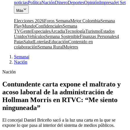
noticias
Política
Nación
Dinero
Deportes
Opinión
Impresa
Jet Set
Más
Elecciones 2026
Foros Semana
Mejor Colombia
Semana
Play
Mundo
Confidenciales
Semana
TV
Gente
Especiales
Arcadia
Tecnología
Turismo
Estados
Unidos
Vehículos
Semana Sostenible
Finanzas Personales
4
Patas
Salud
Loterías
Educación
Contenido en
colaboración
Semana Rural
Mujeres
Semana
|
Nación
Nación
Contundente carta expone el maltrato y
acoso laboral de la administración de
Hollman Morris en RTVC: “Me siento
ninguneada”
El concejal Daniel Briceño sacó a la luz una carta en la que se
expone lo que pasa al interior del sistema de medios públicos.