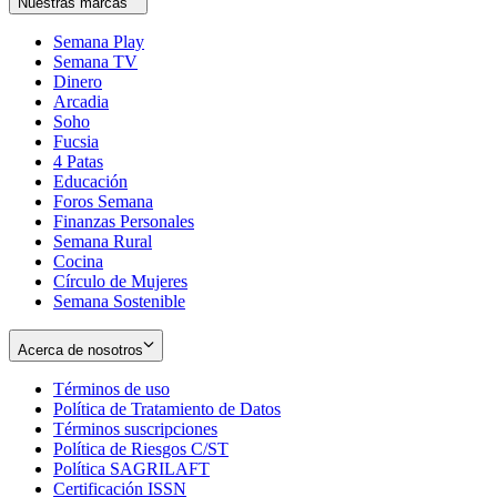
Nuestras marcas
Semana Play
Semana TV
Dinero
Arcadia
Soho
Opens
Fucsia
in
Opens
4 Patas
new
in
Educación
window
new
Foros Semana
window
Finanzas Personales
Semana Rural
Cocina
Círculo de Mujeres
Semana Sostenible
Acerca de nosotros
Términos de uso
Opens
Política de Tratamiento de Datos
in
Opens
Términos suscripciones
new
Opens
in
Política de Riesgos C/ST
window
in
Opens
new
Política SAGRILAFT
Opens
new
in
window
Certificación ISSN
Opens
in
window
new