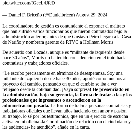
pic.twitter.com/fGecL4JfcD
— Daniel F. Briceño (@Danielbricen)
August 29, 2024
La coordinadora de gestión es contundente al exponer el maltrato
que han sufrido varios funcionarios que fueron contratados bajo la
administración anterior, antes de que Gustavo Petro llegara a la Casa
de Nariño y nombrara gerente de RTVC a Hollman Morris.
De acuerdo con Lozada, aunque es “militante de izquierda desde
hace 30 años”, Morris no ha tenido consideración en el trato hacia
contratistas y trabajadores oficiales.
“Le escribo precisamente en términos de desesperanza. Soy una
militante de izquierda desde hace 30 años, aporté como muchos al
proyecto del cambio, pensando en que el cambio se iba a ver
reflejado desde la cotidianidad. ¡Vaya sorpresa!
He presenciado en
la administración, bajo su gerencia, la forma de tratar a las y los
profesionales que ingresamos o ascendieron en la
administración pasada.
La forma de tratar a personas contratistas y
trabajadoras oficiales que llevan años haciendo con amor y pasión
su trabajo, lo sé por los testimonios, que en un ejercicio de escucha
activa en mi oficina -la Coordinación de relación con el ciudadano y
las audiencias- he atendido”, añade en la carta.