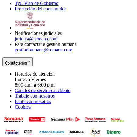
TyC Plan de Gobierno
in
new
Opens
window
Protección del consumidor
new
window
in
Opens
window
new
in
window
new
window
Notificaciones judiciales
juridica@semana.com
Para contactar a gestión humana
gestionhumana@semana.com
Contáctenos
Horarios de atención
Lunes a Viernes
8:00 a.m. a 6:00 p.m.
Canales de servicio al cliente
Trabaje con nosotros
Paute con nosotros
Cookies