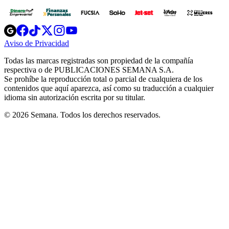
Opens
Opens
Opens
Opens
Opens
in
in
in
in
in
Aviso de Privacidad
Opens
new
new
new
new
new
in
window
window
window
window
window
Todas las marcas registradas son propiedad de la compañía
new
respectiva o de PUBLICACIONES SEMANA S.A.
window
Se prohíbe la reproducción total o parcial de cualquiera de los
contenidos que aquí aparezca, así como su traducción a cualquier
idioma sin autorización escrita por su titular.
© 2026 Semana. Todos los derechos reservados.