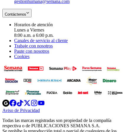
gestionhumana@semana.com
Contáctenos
Horarios de atención
Lunes a Viernes
8:00 a.m. a 6:00 p.m.
Canales de servicio al cliente
Trabaje con nosotros
Paute con nosotros
Cookies
Opens
Opens
Opens
Opens
Opens
in
in
in
in
in
Aviso de Privacidad
Opens
new
new
new
new
new
in
window
window
window
window
window
Todas las marcas registradas son propiedad de la compañía
new
respectiva o de PUBLICACIONES SEMANA S.A.
window
Se prohíbe la reproducción total o parcial de cualquiera de los