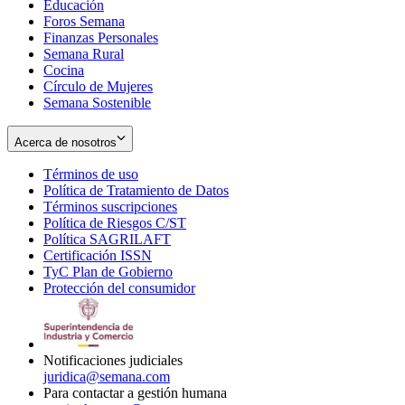
Educación
window
new
Foros Semana
window
Finanzas Personales
Semana Rural
Cocina
Círculo de Mujeres
Semana Sostenible
Acerca de nosotros
Términos de uso
Opens
Política de Tratamiento de Datos
in
Opens
Términos suscripciones
new
Opens
in
Política de Riesgos C/ST
window
in
Opens
new
Política SAGRILAFT
Opens
new
in
window
Certificación ISSN
Opens
in
window
new
TyC Plan de Gobierno
in
new
Opens
window
Protección del consumidor
new
window
in
Opens
window
new
in
window
new
window
Notificaciones judiciales
juridica@semana.com
Para contactar a gestión humana