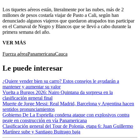
Los tiquetes aéreos están, literalmente por las nubes, más de 2
millones de pesos costaría viajar de Pasto a Cali, según han
denunciado algunos viajeros que quedaron atrapados tras participar
en el Carnaval de Negro y Blancos que se llevó a cabo durante la
primera semana del año.
VER MÁS
Fuerza aérea
Panamericana
Cauca
Le puede interesar
¿Quiere vender bien su carro? Estos consejos le ayudarán a
mantener y aumentar su valor
Vuelta a Burgos 2026: Nairo Quintana da sorpresa en la
clasificación general final
Muerte de Jorge Messi: Real Madrid, Barcelona y Argentina hacen
sentidos pronunciamientos
Gobierno De La Espriella condena ataque con explosivos contra
peaje en construcción en vía Panamericana
Clasificación general del Tour de Polonia, etapa 6: Juan Guillermo
Martínez sube y Santiago Buitrago baja