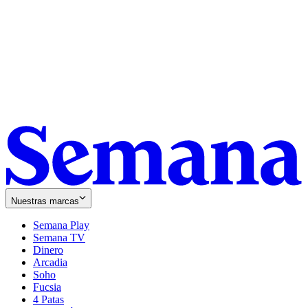
Nuestras marcas
Semana Play
Semana TV
Dinero
Arcadia
Soho
Opens
Fucsia
in
Opens
4 Patas
new
in