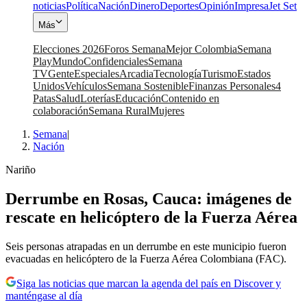
noticias
Política
Nación
Dinero
Deportes
Opinión
Impresa
Jet Set
Más
Elecciones 2026
Foros Semana
Mejor Colombia
Semana
Play
Mundo
Confidenciales
Semana
TV
Gente
Especiales
Arcadia
Tecnología
Turismo
Estados
Unidos
Vehículos
Semana Sostenible
Finanzas Personales
4
Patas
Salud
Loterías
Educación
Contenido en
colaboración
Semana Rural
Mujeres
Semana
|
Nación
Nariño
Derrumbe en Rosas, Cauca: imágenes de
rescate en helicóptero de la Fuerza Aérea
Seis personas atrapadas en un derrumbe en este municipio fueron
evacuadas en helicóptero de la Fuerza Aérea Colombiana (FAC).
Siga las noticias que marcan la agenda del país en Discover y
manténgase al día