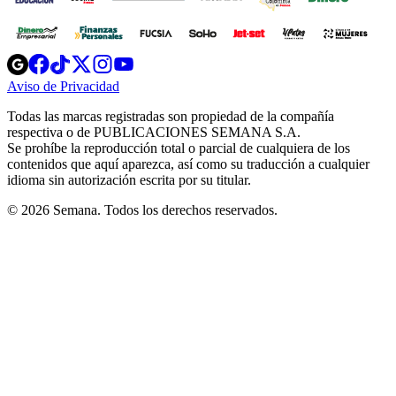
Opens
Opens
Opens
Opens
Opens
in
in
in
in
in
Aviso de Privacidad
Opens
new
new
new
new
new
in
window
window
window
window
window
Todas las marcas registradas son propiedad de la compañía
new
respectiva o de PUBLICACIONES SEMANA S.A.
window
Se prohíbe la reproducción total o parcial de cualquiera de los
contenidos que aquí aparezca, así como su traducción a cualquier
idioma sin autorización escrita por su titular.
© 2026 Semana. Todos los derechos reservados.