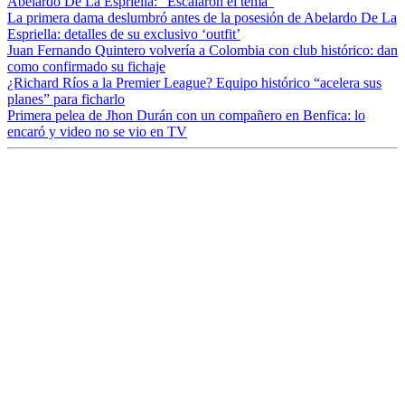
Abelardo De La Espriella: “Escalaron el tema”
La primera dama deslumbró antes de la posesión de Abelardo De La
Espriella: detalles de su exclusivo ‘outfit’
Juan Fernando Quintero volvería a Colombia con club histórico: dan
como confirmado su fichaje
¿Richard Ríos a la Premier League? Equipo histórico “acelera sus
planes” para ficharlo
Primera pelea de Jhon Durán con un compañero en Benfica: lo
encaró y video no se vio en TV