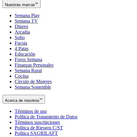
Nuestras marcas
Semana Play
Semana TV
Dinero
Arcadia
Soho
Opens
Fucsia
in
Opens
4 Patas
new
in
Educación
window
new
Foros Semana
window
Finanzas Personales
Semana Rural
Cocina
Círculo de Mujeres
Semana Sostenible
Acerca de nosotros
Términos de uso
Opens
Política de Tratamiento de Datos
in
Opens
Términos suscripciones
new
Opens
in
Política de Riesgos C/ST
window
in
Opens
new
Política SAGRILAFT
Opens
new
in
window