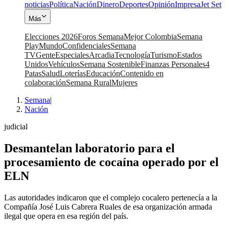
noticias
Política
Nación
Dinero
Deportes
Opinión
Impresa
Jet Set
Más
Elecciones 2026
Foros Semana
Mejor Colombia
Semana
Play
Mundo
Confidenciales
Semana
TV
Gente
Especiales
Arcadia
Tecnología
Turismo
Estados
Unidos
Vehículos
Semana Sostenible
Finanzas Personales
4
Patas
Salud
Loterías
Educación
Contenido en
colaboración
Semana Rural
Mujeres
Semana
|
Nación
judicial
Desmantelan laboratorio para el
procesamiento de cocaína operado por el
ELN
Las autoridades indicaron que el complejo cocalero pertenecía a la
Compañía José Luis Cabrera Ruales de esa organización armada
ilegal que opera en esa región del país.