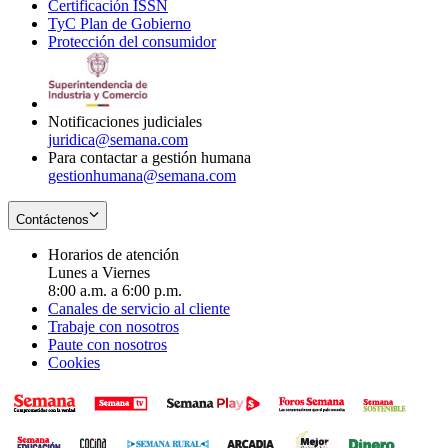
Certificación ISSN
Opens
in
window
new
TyC Plan de Gobierno
in
new
Opens
window
Protección del consumidor
new
window
in
Opens
window
new
in
window
new
window
Notificaciones judiciales
juridica@semana.com
Para contactar a gestión humana
gestionhumana@semana.com
Contáctenos
Horarios de atención
Lunes a Viernes
8:00 a.m. a 6:00 p.m.
Canales de servicio al cliente
Trabaje con nosotros
Paute con nosotros
Cookies