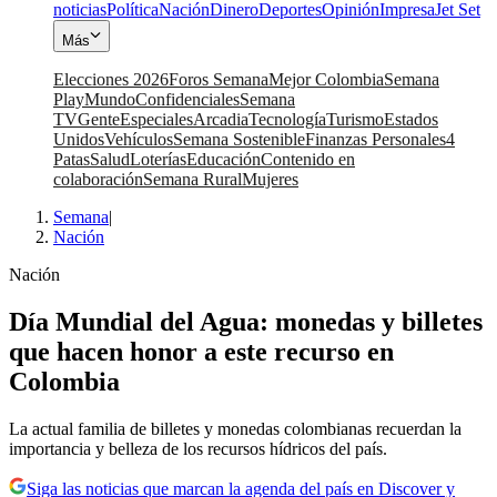
noticias
Política
Nación
Dinero
Deportes
Opinión
Impresa
Jet Set
Más
Elecciones 2026
Foros Semana
Mejor Colombia
Semana
Play
Mundo
Confidenciales
Semana
TV
Gente
Especiales
Arcadia
Tecnología
Turismo
Estados
Unidos
Vehículos
Semana Sostenible
Finanzas Personales
4
Patas
Salud
Loterías
Educación
Contenido en
colaboración
Semana Rural
Mujeres
Semana
|
Nación
Nación
Día Mundial del Agua: monedas y billetes
que hacen honor a este recurso en
Colombia
La actual familia de billetes y monedas colombianas recuerdan la
importancia y belleza de los recursos hídricos del país.
Siga las noticias que marcan la agenda del país en Discover y