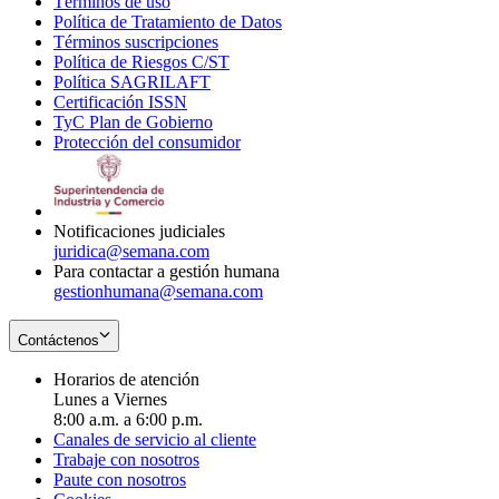
Términos de uso
Opens
Política de Tratamiento de Datos
in
Opens
Términos suscripciones
new
Opens
in
Política de Riesgos C/ST
window
in
Opens
new
Política SAGRILAFT
Opens
new
in
window
Certificación ISSN
Opens
in
window
new
TyC Plan de Gobierno
in
new
Opens
window
Protección del consumidor
new
window
in
Opens
window
new
in
window
new
window
Notificaciones judiciales
juridica@semana.com
Para contactar a gestión humana
gestionhumana@semana.com
Contáctenos
Horarios de atención
Lunes a Viernes
8:00 a.m. a 6:00 p.m.
Canales de servicio al cliente
Trabaje con nosotros
Paute con nosotros