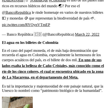
#DíaDelAgua
|💧 ¡
#SabíaQue
#Colombia
es uno de los países más
ricos en recursos hídricos del mundo 🌏? Por eso el
@BancoRepublica
le rinde homenaje en varios de nuestros billetes
💵 y monedas 🪙 que representan la biodiversidad de país 🌱.
pic.twitter.com/RYOynVTmEP
— Banco República 🇨🇴 (@BancoRepublica)
March 22, 2022
El agua en los billetes de Colombia
En el caso del papel moneda, el de más baja denominación que
recuerda el agua en Colombia, especialmente la hermosura de los
cuerpos acuáticos del país, es el billete de dos mil.
En uno de sus
lados exalta la belleza de Caño Cristales, más conocido como el
río de los cinco colores, el cual se encuentra ubicado en la zona
de La Macarena, en el departamento del Meta.
Es tal la importancia y majestuosidad de este paisaje natural, que la
Unesco lo nombró como “patrimonio biológico de la humanidad”.