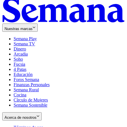
Nuestras marcas
Semana Play
Semana TV
Dinero
Arcadia
Soho
Opens
Fucsia
in
Opens
4 Patas
new
in
Educación
window
new
Foros Semana
window
Finanzas Personales
Semana Rural
Cocina
Círculo de Mujeres
Semana Sostenible
Acerca de nosotros