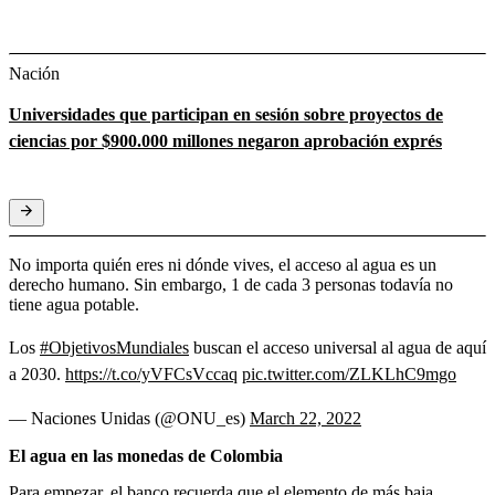
Nación
Universidades que participan en sesión sobre proyectos de
ciencias por $900.000 millones negaron aprobación exprés
No importa quién eres ni dónde vives, el acceso al agua es un
derecho humano. Sin embargo, 1 de cada 3 personas todavía no
tiene agua potable.
Los
#ObjetivosMundiales
buscan el acceso universal al agua de aquí
a 2030.
https://t.co/yVFCsVccaq
pic.twitter.com/ZLKLhC9mgo
— Naciones Unidas (@ONU_es)
March 22, 2022
El agua en las monedas de Colombia
Para empezar, el banco recuerda que el elemento de más baja