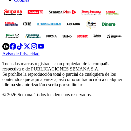
Cookies
Opens
Opens
Opens
Opens
Opens
in
in
in
in
in
Aviso de Privacidad
Opens
new
new
new
new
new
in
window
window
window
window
window
Todas las marcas registradas son propiedad de la compañía
new
respectiva o de PUBLICACIONES SEMANA S.A.
window
Se prohíbe la reproducción total o parcial de cualquiera de los
contenidos que aquí aparezca, así como su traducción a cualquier
idioma sin autorización escrita por su titular.
© 2026 Semana. Todos los derechos reservados.