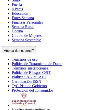
Soho
Opens
Fucsia
in
Opens
4 Patas
new
in
Educación
window
new
Foros Semana
window
Finanzas Personales
Semana Rural
Cocina
Círculo de Mujeres
Semana Sostenible
Acerca de nosotros
Términos de uso
Opens
Política de Tratamiento de Datos
in
Opens
Términos suscripciones
new
Opens
in
Política de Riesgos C/ST
window
in
Opens
new
Política SAGRILAFT
Opens
new
in
window
Certificación ISSN
Opens
in
window
new
TyC Plan de Gobierno
in
new
Opens
window
Protección del consumidor
new
window
in
Opens
window
new
in
window
new
window
Notificaciones judiciales