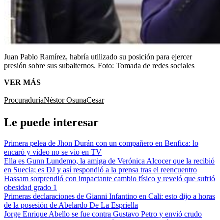
Juan Pablo Ramírez, habría utilizado su posición para ejercer
presión sobre sus subalternos.
Foto:
Tomada de redes sociales
VER MÁS
Procuraduría
Néstor Osuna
Cesar
Le puede interesar
Primera pelea de Jhon Durán con un compañero en Benfica: lo
encaró y video no se vio en TV
Ella es Gunn Lundemo, la amiga de Verónica Alcocer que la recibió
en Suecia; es DJ y así respondió a la prensa tras el reencuentro
Hassam sorprendió con impactante cambio físico y reveló que sufrió
obesidad grado 1
Primeras declaraciones de Gianni Infantino en Cali: esto dijo a horas
de la posesión de Abelardo De La Espriella
Jorge Enrique Abello se fue contra Gustavo Petro y envió crudo