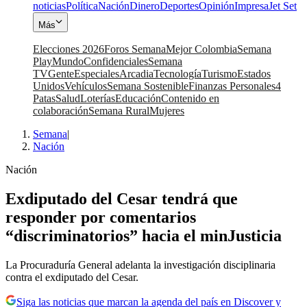
noticias
Política
Nación
Dinero
Deportes
Opinión
Impresa
Jet Set
Más
Elecciones 2026
Foros Semana
Mejor Colombia
Semana
Play
Mundo
Confidenciales
Semana
TV
Gente
Especiales
Arcadia
Tecnología
Turismo
Estados
Unidos
Vehículos
Semana Sostenible
Finanzas Personales
4
Patas
Salud
Loterías
Educación
Contenido en
colaboración
Semana Rural
Mujeres
Semana
|
Nación
Nación
Exdiputado del Cesar tendrá que
responder por comentarios
“discriminatorios” hacia el minJusticia
La Procuraduría General adelanta la investigación disciplinaria
contra el exdiputado del Cesar.
Siga las noticias que marcan la agenda del país en Discover y