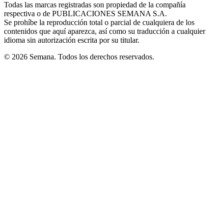
window
window
window
window
window
Todas las marcas registradas son propiedad de la compañía
new
respectiva o de PUBLICACIONES SEMANA S.A.
window
Se prohíbe la reproducción total o parcial de cualquiera de los
contenidos que aquí aparezca, así como su traducción a cualquier
idioma sin autorización escrita por su titular.
© 2026 Semana. Todos los derechos reservados.