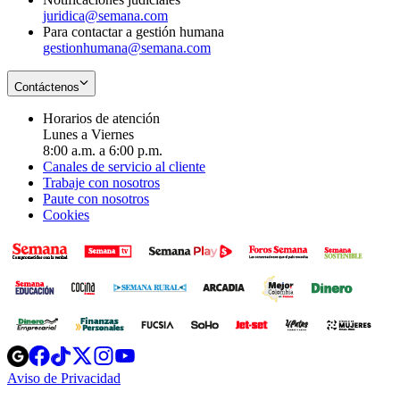
juridica@semana.com
Para contactar a gestión humana
gestionhumana@semana.com
Contáctenos
Horarios de atención
Lunes a Viernes
8:00 a.m. a 6:00 p.m.
Canales de servicio al cliente
Trabaje con nosotros
Paute con nosotros
Cookies
Opens
Opens
Opens
Opens
Opens
in
in
in
in
in
Aviso de Privacidad
Opens
new
new
new
new
new
in