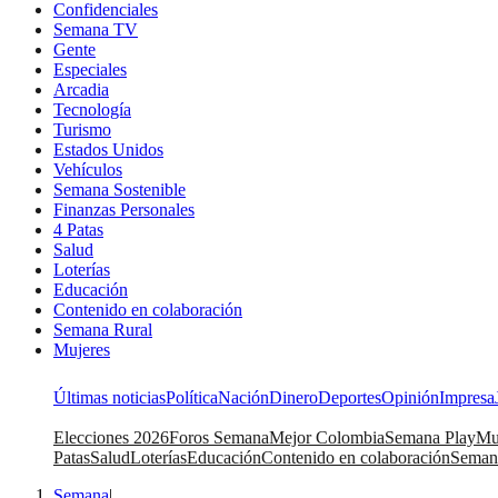
Confidenciales
Semana TV
Gente
Especiales
Arcadia
Tecnología
Turismo
Estados Unidos
Vehículos
Semana Sostenible
Finanzas Personales
4 Patas
Salud
Loterías
Educación
Contenido en colaboración
Semana Rural
Mujeres
Últimas noticias
Política
Nación
Dinero
Deportes
Opinión
Impresa
Elecciones 2026
Foros Semana
Mejor Colombia
Semana Play
Mu
Patas
Salud
Loterías
Educación
Contenido en colaboración
Seman
Semana
|