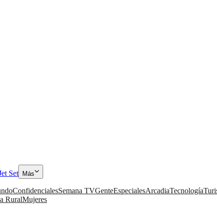
Jet Set
Más
ndo
Confidenciales
Semana TV
Gente
Especiales
Arcadia
Tecnología
Tur
a Rural
Mujeres