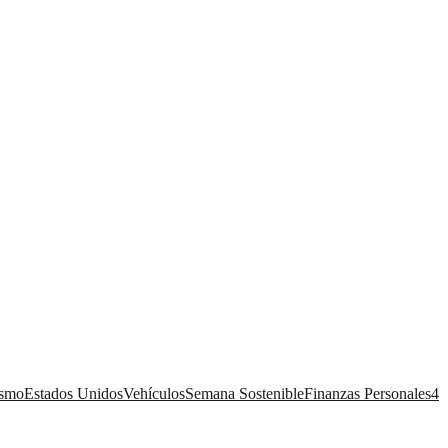
ismo
Estados Unidos
Vehículos
Semana Sostenible
Finanzas Personales
4