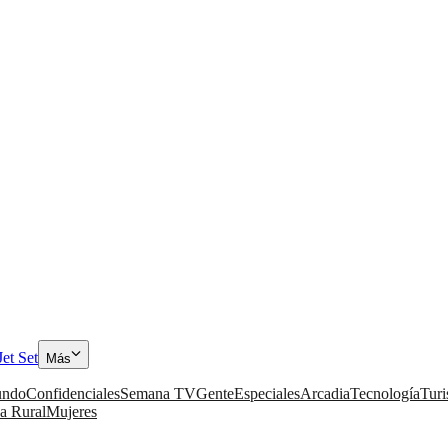
Jet Set
Más
ndo
Confidenciales
Semana TV
Gente
Especiales
Arcadia
Tecnología
Tur
a Rural
Mujeres