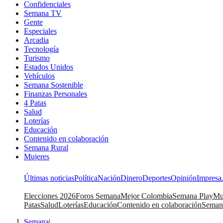
Confidenciales
Semana TV
Gente
Especiales
Arcadia
Tecnología
Turismo
Estados Unidos
Vehículos
Semana Sostenible
Finanzas Personales
4 Patas
Salud
Loterías
Educación
Contenido en colaboración
Semana Rural
Mujeres
Últimas noticias
Política
Nación
Dinero
Deportes
Opinión
Impresa
Elecciones 2026
Foros Semana
Mejor Colombia
Semana Play
Mu
Patas
Salud
Loterías
Educación
Contenido en colaboración
Seman
Semana
|