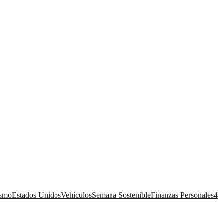
ismo
Estados Unidos
Vehículos
Semana Sostenible
Finanzas Personales
4