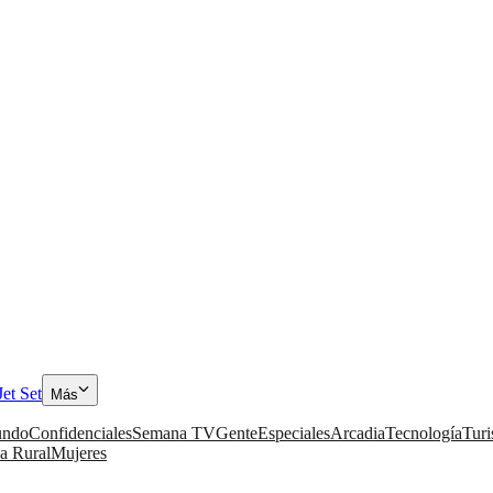
Jet Set
Más
ndo
Confidenciales
Semana TV
Gente
Especiales
Arcadia
Tecnología
Tur
a Rural
Mujeres