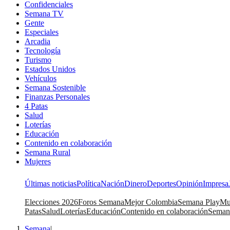
Confidenciales
Semana TV
Gente
Especiales
Arcadia
Tecnología
Turismo
Estados Unidos
Vehículos
Semana Sostenible
Finanzas Personales
4 Patas
Salud
Loterías
Educación
Contenido en colaboración
Semana Rural
Mujeres
Últimas noticias
Política
Nación
Dinero
Deportes
Opinión
Impresa
Elecciones 2026
Foros Semana
Mejor Colombia
Semana Play
Mu
Patas
Salud
Loterías
Educación
Contenido en colaboración
Seman
Semana
|