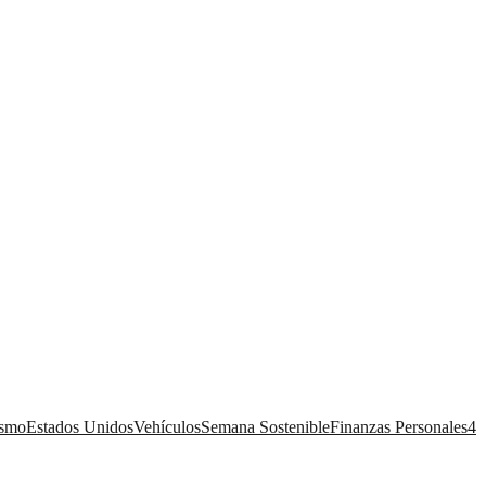
ismo
Estados Unidos
Vehículos
Semana Sostenible
Finanzas Personales
4