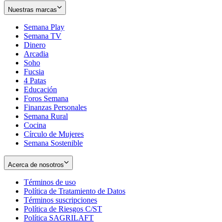
Nuestras marcas
Semana Play
Semana TV
Dinero
Arcadia
Soho
Opens
Fucsia
in
Opens
4 Patas
new
in
Educación
window
new
Foros Semana
window
Finanzas Personales
Semana Rural
Cocina
Círculo de Mujeres
Semana Sostenible
Acerca de nosotros
Términos de uso
Opens
Política de Tratamiento de Datos
in
Opens
Términos suscripciones
new
Opens
in
Política de Riesgos C/ST
window
in
Opens
new
Política SAGRILAFT
Opens
new
in
window