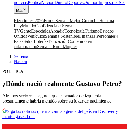
noticias
Política
Nación
Dinero
Deportes
Opinión
Impresa
Jet Set
Más
Elecciones 2026
Foros Semana
Mejor Colombia
Semana
Play
Mundo
Confidenciales
Semana
TV
Gente
Especiales
Arcadia
Tecnología
Turismo
Estados
Unidos
Vehículos
Semana Sostenible
Finanzas Personales
4
Patas
Salud
Loterías
Educación
Contenido en
colaboración
Semana Rural
Mujeres
Semana
|
Nación
POLÍTICA
¿Dónde nació realmente Gustavo Petro?
Algunos sectores aseguran que el senador de izquierda
presuntamente habría mentido sobre su lugar de nacimiento.
Siga las noticias que marcan la agenda del país en Discover y
manténgase al día