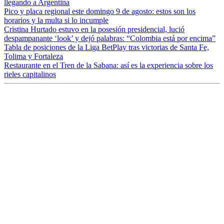
llegando a Argentina
Pico y placa regional este domingo 9 de agosto: estos son los
horarios y la multa si lo incumple
Cristina Hurtado estuvo en la posesión presidencial, lució
despampanante ‘look’ y dejó palabras: “Colombia está por encima”
Tabla de posiciones de la Liga BetPlay tras victorias de Santa Fe,
Tolima y Fortaleza
Restaurante en el Tren de la Sabana: así es la experiencia sobre los
rieles capitalinos