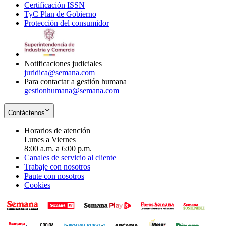
Certificación ISSN
Opens
in
window
new
TyC Plan de Gobierno
in
new
Opens
window
Protección del consumidor
new
window
in
Opens
window
new
in
window
new
window
Notificaciones judiciales
juridica@semana.com
Para contactar a gestión humana
gestionhumana@semana.com
Contáctenos
Horarios de atención
Lunes a Viernes
8:00 a.m. a 6:00 p.m.
Canales de servicio al cliente
Trabaje con nosotros
Paute con nosotros
Cookies