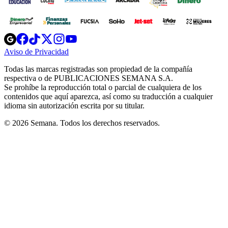
Opens
Opens
Opens
Opens
Opens
in
in
in
in
in
Aviso de Privacidad
Opens
new
new
new
new
new
in
window
window
window
window
window
Todas las marcas registradas son propiedad de la compañía
new
respectiva o de PUBLICACIONES SEMANA S.A.
window
Se prohíbe la reproducción total o parcial de cualquiera de los
contenidos que aquí aparezca, así como su traducción a cualquier
idioma sin autorización escrita por su titular.
© 2026 Semana. Todos los derechos reservados.