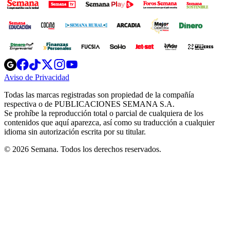
Opens
Opens
Opens
Opens
Opens
in
in
in
in
in
Aviso de Privacidad
Opens
new
new
new
new
new
in
window
window
window
window
window
Todas las marcas registradas son propiedad de la compañía
new
respectiva o de PUBLICACIONES SEMANA S.A.
window
Se prohíbe la reproducción total o parcial de cualquiera de los
contenidos que aquí aparezca, así como su traducción a cualquier
idioma sin autorización escrita por su titular.
© 2026 Semana. Todos los derechos reservados.