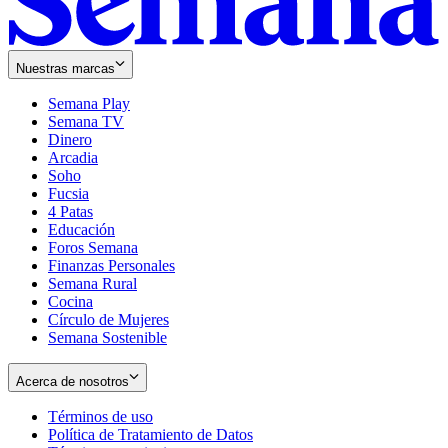
Nuestras marcas
Semana Play
Semana TV
Dinero
Arcadia
Soho
Opens
Fucsia
in
Opens
4 Patas
new
in
Educación
window
new
Foros Semana
window
Finanzas Personales
Semana Rural
Cocina
Círculo de Mujeres
Semana Sostenible
Acerca de nosotros
Términos de uso
Opens
Política de Tratamiento de Datos
in
Opens