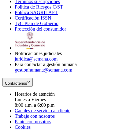
Términos suscripciones
new
Opens
in
Política de Riesgos C/ST
window
in
Opens
new
Política SAGRILAFT
Opens
new
in
window
Certificación ISSN
Opens
in
window
new
TyC Plan de Gobierno
in
new
Opens
window
Protección del consumidor
new
window
in
Opens
window
new
in
window
new
window
Notificaciones judiciales
juridica@semana.com
Para contactar a gestión humana
gestionhumana@semana.com
Contáctenos
Horarios de atención
Lunes a Viernes
8:00 a.m. a 6:00 p.m.
Canales de servicio al cliente
Trabaje con nosotros
Paute con nosotros
Cookies