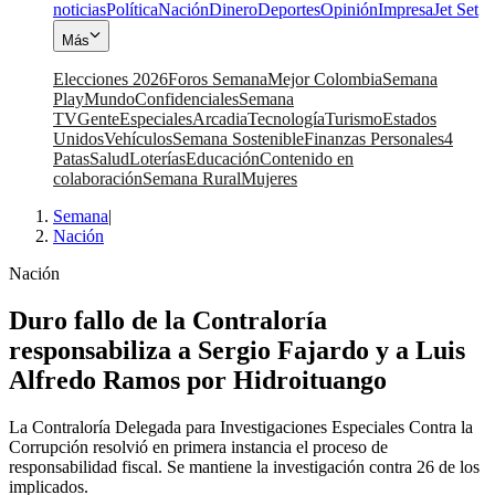
noticias
Política
Nación
Dinero
Deportes
Opinión
Impresa
Jet Set
Más
Elecciones 2026
Foros Semana
Mejor Colombia
Semana
Play
Mundo
Confidenciales
Semana
TV
Gente
Especiales
Arcadia
Tecnología
Turismo
Estados
Unidos
Vehículos
Semana Sostenible
Finanzas Personales
4
Patas
Salud
Loterías
Educación
Contenido en
colaboración
Semana Rural
Mujeres
Semana
|
Nación
Nación
Duro fallo de la Contraloría
responsabiliza a Sergio Fajardo y a Luis
Alfredo Ramos por Hidroituango
La Contraloría Delegada para Investigaciones Especiales Contra la
Corrupción resolvió en primera instancia el proceso de
responsabilidad fiscal. Se mantiene la investigación contra 26 de los
implicados.