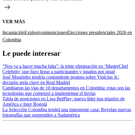
VER MÁS
Incautación
Explosivos
municiones
Elecciones presidenciales 2026 en
Colombia
Le puede interesar
“Nos va a hacer mucha falta”: la triste eliminación en ‘MasterChef
Celebrity’ que hizo llorar a participantes y jurados por igual
José Mourinho tendría contundente postura sobre Vinícius Jr.:
decisión sería clave en Real Madrid
Cambiaron las vías de 10 departamentos en Colombia: estas son las
tecnologías que comenzó a implementar el Invías
Tabla de posiciones en Liga BetPlay: nuevo líder tras triunfos de
América e Inter Bogotá
La Selección Colombia tendrá una imponente casa: Revelan nuevas
fotografías que sorprenden a Sudamérica