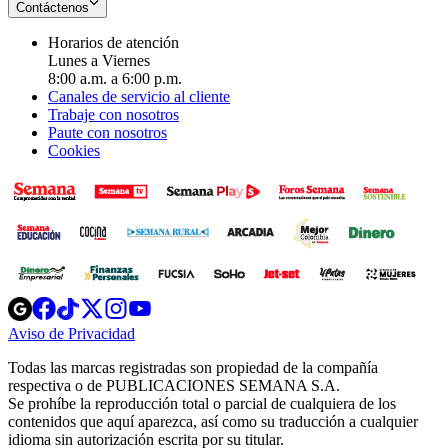
Contáctenos
Horarios de atención
Lunes a Viernes
8:00 a.m. a 6:00 p.m.
Canales de servicio al cliente
Trabaje con nosotros
Paute con nosotros
Cookies
Opens
Opens
Opens
Opens
Opens
in
in
in
in
in
Aviso de Privacidad
Opens
new
new
new
new
new
in
window
window
window
window
window
Todas las marcas registradas son propiedad de la compañía
new
respectiva o de PUBLICACIONES SEMANA S.A.
window
Se prohíbe la reproducción total o parcial de cualquiera de los
contenidos que aquí aparezca, así como su traducción a cualquier
idioma sin autorización escrita por su titular.