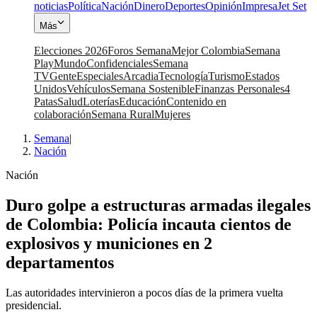
noticias
Política
Nación
Dinero
Deportes
Opinión
Impresa
Jet Set
Más
Elecciones 2026
Foros Semana
Mejor Colombia
Semana
Play
Mundo
Confidenciales
Semana
TV
Gente
Especiales
Arcadia
Tecnología
Turismo
Estados
Unidos
Vehículos
Semana Sostenible
Finanzas Personales
4
Patas
Salud
Loterías
Educación
Contenido en
colaboración
Semana Rural
Mujeres
Semana
|
Nación
Nación
Duro golpe a estructuras armadas ilegales
de Colombia: Policía incauta cientos de
explosivos y municiones en 2
departamentos
Las autoridades intervinieron a pocos días de la primera vuelta
presidencial.