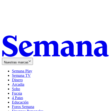
Nuestras marcas
Semana Play
Semana TV
Dinero
Arcadia
Soho
Opens
Fucsia
in
Opens
4 Patas
new
in
Educación
window
new
Foros Semana
window