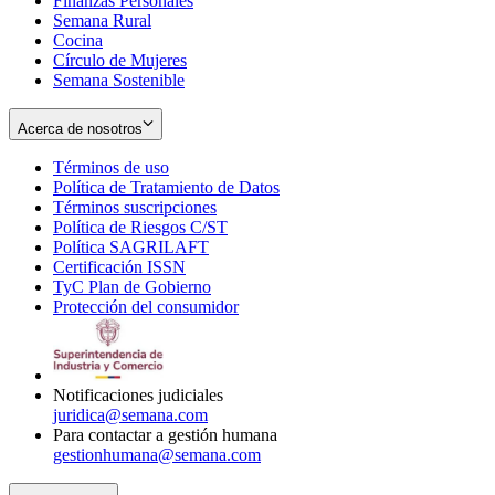
Finanzas Personales
Semana Rural
Cocina
Círculo de Mujeres
Semana Sostenible
Acerca de nosotros
Términos de uso
Opens
Política de Tratamiento de Datos
in
Opens
Términos suscripciones
new
Opens
in
Política de Riesgos C/ST
window
in
Opens
new
Política SAGRILAFT
Opens
new
in
window
Certificación ISSN
Opens
in
window
new
TyC Plan de Gobierno
in
new
Opens
window
Protección del consumidor
new
window
in
Opens
window
new
in
window
new
window
Notificaciones judiciales
juridica@semana.com
Para contactar a gestión humana
gestionhumana@semana.com