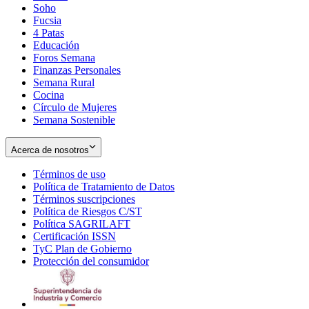
Soho
Opens
Fucsia
in
Opens
4 Patas
new
in
Educación
window
new
Foros Semana
window
Finanzas Personales
Semana Rural
Cocina
Círculo de Mujeres
Semana Sostenible
Acerca de nosotros
Términos de uso
Opens
Política de Tratamiento de Datos
in
Opens
Términos suscripciones
new
Opens
in
Política de Riesgos C/ST
window
in
Opens
new
Política SAGRILAFT
Opens
new
in
window
Certificación ISSN
Opens
in
window
new
TyC Plan de Gobierno
in
new
Opens
window
Protección del consumidor
new
window
in
Opens
window
new
in
window
new
window