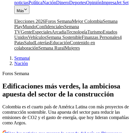
noticias
Política
Nación
Dinero
Deportes
Opinión
Impresa
Jet Set
Más
Elecciones 2026
Foros Semana
Mejor Colombia
Semana
Play
Mundo
Confidenciales
Semana
TV
Gente
Especiales
Arcadia
Tecnología
Turismo
Estados
Unidos
Vehículos
Semana Sostenible
Finanzas Personales
4
Patas
Salud
Loterías
Educación
Contenido en
colaboración
Semana Rural
Mujeres
Semana
|
Nación
Foros Semana
Edificaciones más verdes, la ambiciosa
apuesta del sector de la construcción
Colombia es el cuarto país de América Latina con más proyectos de
construcción sostenible. Una apuesta del sector para reducir las
emisiones de CO2 y el gasto de energía, que hoy lideran compañías
como Argos.